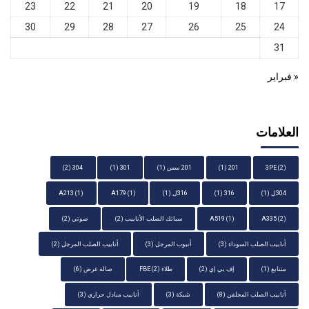
23
22
21
20
19
18
17
30
29
28
27
26
25
24
31
« فبراير
العلامات
(2)
3PE
201
(1)
201 سس
(1)
301
(1)
304
(2)
304ل
(1)
316
(1)
316ل
(1)
(1)
A179
(1)
A213
(2)
A335
(1)
A519
سبائك الصلب الأنابيب
(2)
صوتي
(2)
أنابيب الصلب السوداء
(3)
أنبوب المرجل
(3)
أنابيب الصلب المرجل
(2)
متتابع
(1)
إف بي إي
(2)
طلاء FBE
(2)
صالة عرض
(6)
أنابيب الصلب المجلفن
(8)
شبكة
(3)
أنابيب مبادل حراري
(3)