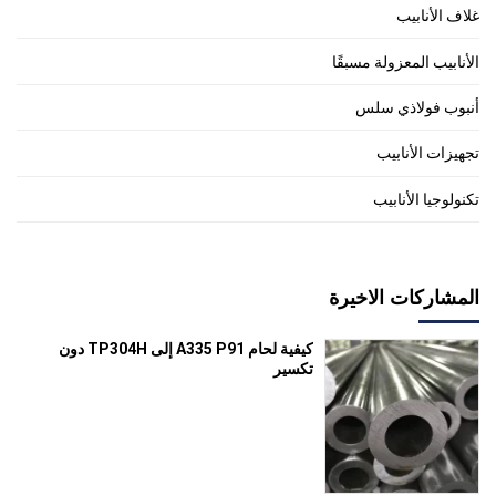
غلاف الأنابيب
الأنابيب المعزولة مسبقًا
أنبوب فولاذي سلس
تجهيزات الأنابيب
تكنولوجيا الأنابيب
المشاركات الاخيرة
كيفية لحام A335 P91 إلى TP304H دون
تكسير