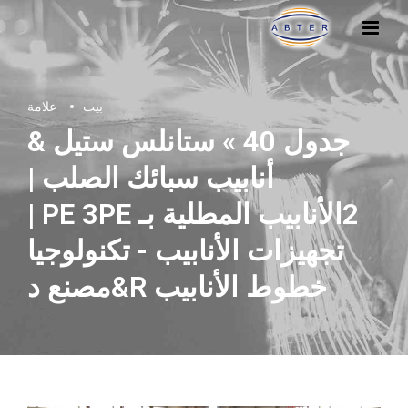
بيت
علامة
جدول 40 » ستانلس ستيل &
أنابيب سبائك الصلب |
2الأنابيب المطلية بـ PE 3PE |
تجهيزات الأنابيب - تكنولوجيا
خطوط الأنابيب R&مصنع د