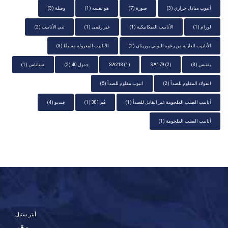
أنبوب مبادل حراري
(3)
صورة
(7)
هو نفسه
(1)
وصلة
(3)
لورام
(1)
الأنابيب الميكانيكية
(1)
غير رقمى
(1)
ثني الأنابيب
(2)
الأنابيب العازلة من رغوة البولي يوريثان
(2)
الأنابيب المعزولة مسبقًا
(3)
يقتبس
(3)
(2)
SA179
(1)
SA213
جدول 40
(2)
ستانلس
(1)
الفولاذ المقاوم للصدأ
(2)
انبوب مقاوم للصدأ
(5)
أنابيب الصلب الملحومة غير القابل للصدأ
(1)
هُم 301
(1)
فيديو
(4)
أنابيب الصلب الملحومة
(1)
أبتر ستيل
مقر