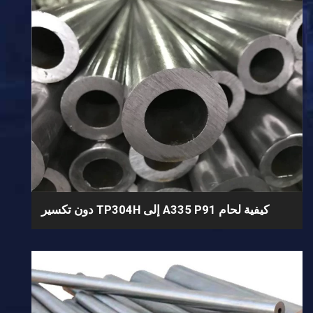
كيفية لحام A335 P91 إلى TP304H دون تكسير