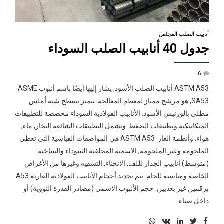
أنابيب الصلب المجلفن
جدول 40 أنابيب الصلب السوداء
6
ASTM A53 أنابيب الصلب الأسود, يشار إليها أيضًا باسم أنبوب ASME
SA53, هو مرشح ممتاز لمعظم المعالجة. يتميز بسطح شبه أملس
مطلي بالورنيش الأسود. الأنابيب الفولاذية السوداء مخصصة للتطبيقات
الميكانيكية وتطبيقات الضغط. وتشمل التطبيقات الشائعة البخار, ماء,
هواء, وأنظمة الغاز. ASTM A53 هي المواصفات القياسية التي تغطي
الملحومة وغير الملحومة, الاسمية المجلفنة السوداء والساخنة
(متوسط) أنابيب الجدار لللف, الانحناء, التشفيه وغيرها من الأغراض
الخاصة ومناسبة للحام. يتم تحديد أحجام الأنابيب الفولاذية العارية A53
برقمين غير بعديين. حجم الأنبوب الاسمي (مصادر القدرة النووية) أو
داخل ضياء