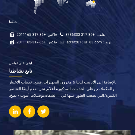
شبكتنا
هاتف : +86-317-3736333
فاكس: +86-317-2011165
بريد：
abter2016@163.com
فاكس: +86-317-2011165
ابقى على تواصل
تابع نشاطنا
بالإضافة إلى الأنابيب لدينا & مخزون التجهيزات, قطع, خدمات الاختبار
والمكملات, وعلى الخدمات المذكورة أعلاه, نحن نقدم أيضًا العناصر
الكبيرة/التي يصعب العثور عليها في ... الشفاه,توصيلات,أنبوب / يضخ.