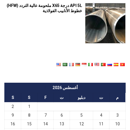
API 5L درجة X65 ملحومة عالية التردد (HFW)
خطوط الأنابيب الفولاذية
أغسطس 2026
م
ت
دبليو
ت
F
S
S
2
1
9
8
7
6
5
4
3
16
15
14
13
12
11
10