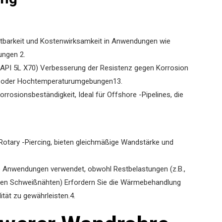
 Haltbarkeit und Kostenwirksamkeit in Anwendungen wie
ungen ‌
2
.
., API 5L X70) Verbesserung der Resistenz gegen Korrosion
r- oder Hochtemperaturumgebungen
1
3
.
Korrosionsbeständigkeit, Ideal für Offshore -Pipelines, die
r Rotary -Piercing, bieten gleichmäßige Wandstärke und
ble Anwendungen verwendet, obwohl Restbelastungen (z.B.,
en Schweißnähten) Erfordern Sie die Wärmebehandlung
ität zu gewährleisten.
4
.