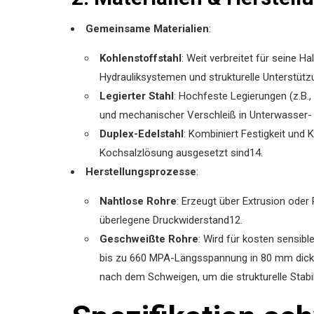
Gemeinsame Materialien
‌:
Kohlenstoffstahl
‌: Weit verbreitet für seine
Hydrauliksystemen und strukturelle Unterstütz
Legierter Stahl
‌: Hochfeste Legierungen (z.B
und mechanischer Verschleiß in Unterwasse
Duplex-Edelstahl
‌: Kombiniert Festigkeit und 
Kochsalzlösung ausgesetzt sind
1
4
.
Herstellungsprozesse
‌:
Nahtlose Rohre
‌: Erzeugt über Extrusion ode
überlegene Druckwiderstand
1
2
.
Geschweißte Rohre
‌: Wird für kosten sensi
bis zu 660 MPA-Längsspannung in 80 mm dick
nach dem Schweigen, um die strukturelle Stabil