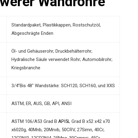
hwerer Wandrohre
Standardpaket, Plastikkappen, Rostschutzöl,
Abgeschrägte Enden
Öl- und Gehäuserohr; Druckbehälterrohr;
Hydralische Säule verwendet Rohr; Automobilrohr;
Kriegsbranche
3/4”Bis 48" Wandstärke: SCH120, SCH160, und XXS
ASTM, ER, AUS, GB, API, ANSI
ASTM 106/A53 Grad B
API5L
Grad B x52 x42 x70
x6020g, 40Mnb, 20Mnvb, 50CRV, 27Simn, 40Cr,
12CRNI3, 12CR2NI4, 25Mng, 30Crmnsi, 45Cr,