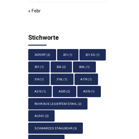
« Febr
Stichworte
3SPORT
(2)
201
(1)
201 SS
(1)
301
(1)
304
(2)
304L
(1)
316
(1)
316L
(1)
A179
(1)
A213
(1)
A335
(2)
A519
(1)
ROHR AUS LEGIERTEM STAHL
(2)
AUDIO
(2)
SCHWARZES STAHLROHR
(3)