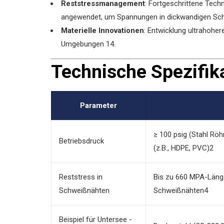
Reststressmanagement
‌: Fortgeschrittene Te
angewendet, um Spannungen in dickwandigen Sch
Materielle Innovationen
‌: Entwicklung ultrahohe
Umgebungen ‌
1
4
.
Technische Spezifik
Parameter
≥ 100 psig (Stahl Röh
Betriebsdruck
(z.B., HDPE, PVC)‌
2
Reststress in
Bis zu 660 MPA-Läng
Schweißnähten
Schweißnähten‌
4
Beispiel für Untersee -