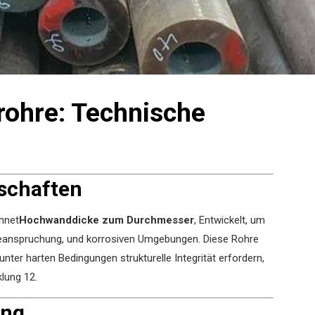
rohre: Technische
nschaften
chnet
Hochwanddicke zum Durchmesser
‌, Entwickelt, um
eanspruchung, und korrosiven Umgebungen. Diese Rohre
nter harten Bedingungen strukturelle Integrität erfordern,
lung ‌
1
2
.
ung