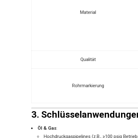
Material
Qualität
Rohrmarkierung
3. Schlüsselanwendunge
Öl & Gas
‌:
Hochdruckgaspipelines (z.B., ≥100 psig Betrie