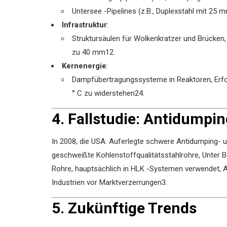
Untersee -Pipelines (z.B., Duplexstahl mit 25
Infrastruktur
‌:
Struktursäulen für Wolkenkratzer und Brücken
zu 40 mm‌
1
2
.
Kernenergie
‌:
Dampfübertragungssysteme in Reaktoren, Erfo
° C‌ zu widerstehen
2
4
.
4. Fallstudie: Antidumpin
In 2008, die USA. Auferlegte schwere Antidumping- un
geschweißte Kohlenstoffqualitätsstahlrohre, Unter B
Rohre, hauptsächlich in HLK -Systemen verwendet, A
Industrien vor Marktverzerrungen
3
.
5. Zukünftige Trends