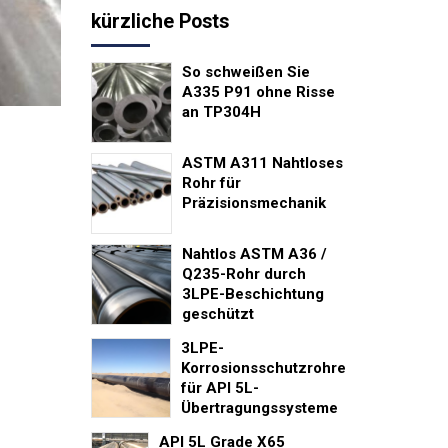
kürzliche Posts
So schweißen Sie
A335 P91 ohne Risse
an TP304H
ASTM A311 Nahtloses
Rohr für
Präzisionsmechanik
Nahtlos ASTM A36 /
Q235-Rohr durch
3LPE-Beschichtung
geschützt
3LPE-
Korrosionsschutzrohre
für API 5L-
Übertragungssysteme
API 5L Grade X65