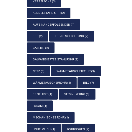
KESSELROHR
(3)
KESSELSTAHLROHR
(2)
AUFEINANDERFOLGENDEN
(1)
FBE
(2)
FBE-BESCHICHTUNG
(2)
GALERIE
(6)
GALVANISIERTES STAHLROHR
(8)
NETZ
(3)
WÄRMETAUSCHERROHR
(3)
WÄRMETAUSCHERROHR
(3)
BILD
(7)
ER SELBST
(1)
VERKNÜPFUNG
(3)
LORAM
(1)
MECHANISCHES ROHR
(1)
UNHEIMLICH
(1)
ROHRBOGEN
(2)