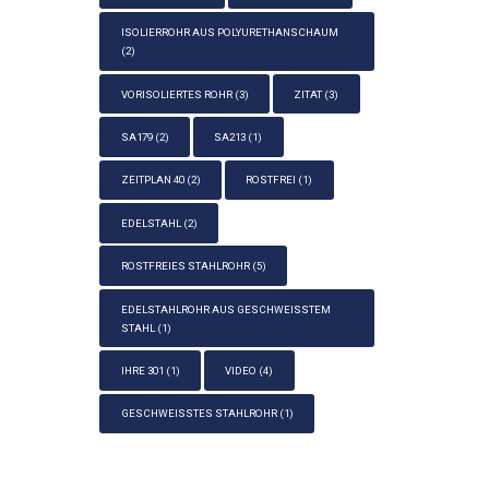
ISOLIERROHR AUS POLYURETHANSCHAUM
(2)
VORISOLIERTES ROHR
(3)
ZITAT
(3)
SA179
(2)
SA213
(1)
ZEITPLAN 40
(2)
ROSTFREI
(1)
EDELSTAHL
(2)
ROSTFREIES STAHLROHR
(5)
EDELSTAHLROHR AUS GESCHWEISSTEM S
TAHL
(1)
IHRE 301
(1)
VIDEO
(4)
GESCHWEISSTES STAHLROHR
(1)