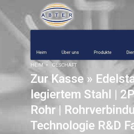
Heim
Über uns
Produkte
Die
HEIM
GESCHÄFT
Zur Kasse » Edelst
legiertem Stahl | 
Rohr | Rohrverbindu
Technologie R&D Fa