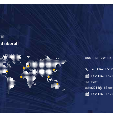
RTE
nd überall
UNSER NETZWERK
Tel : +86-317-3
Fax: +86-317-2
Post：
abter2016@163.co
Fax: +86-317-2