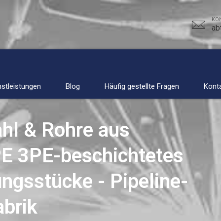
KON
ab
nstleistungen
Blog
Häufig gestellte Fragen
Konta
ahl & Rohre aus
2PE 3PE-beschichtetes
ngsstücke - Pipeline-
brik