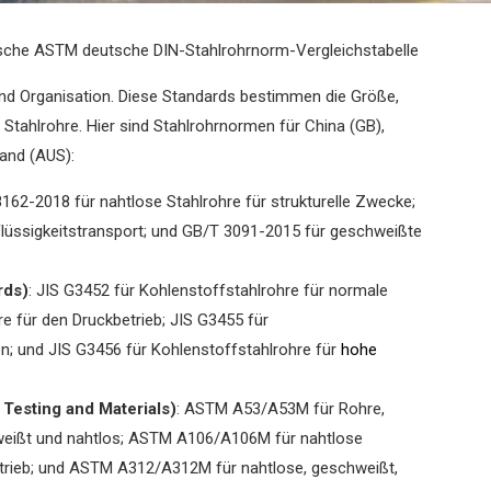
ische ASTM deutsche DIN-Stahlrohrnorm-Vergleichstabelle
 und Organisation. Diese Standards bestimmen die Größe,
Stahlrohre. Hier sind Stahlrohrnormen für China (GB),
land (AUS):
8162-2018 für nahtlose Stahlrohre für strukturelle Zwecke;
Flüssigkeitstransport; und GB/T 3091-2015 für geschweißte
rds)
: JIS G3452 für Kohlenstoffstahlrohre für normale
e für den Druckbetrieb; JIS G3455 für
; und JIS G3456 für Kohlenstoffstahlrohre für
hohe
Testing and Materials)
: ASTM A53/A53M für Rohre,
chweißt und nahtlos; ASTM A106/A106M für nahtlose
trieb; und ASTM A312/A312M für nahtlose, geschweißt,