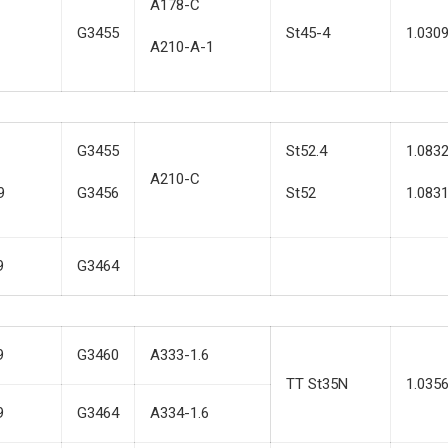
A178-C
G3455
St45-4
1.030
A210-A-1
G3455
St52.4
1.083
A210-C
9
G3456
St52
1.083
9
G3464
9
G3460
A333-1.6
TT St35N
1.035
9
G3464
A334-1.6