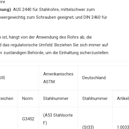
hre.
rmung)
: AUS 2440 für Stahlrohre, mittelschwer zum
hwergewichtig zum Schrauben geeignet; und DIN 2460 für
n ist, hängt von der Anwendung des Rohrs ab, die
d das regulatorische Umfeld. Beziehen Sie sich immer auf
r zuständigen Behörde, um die Einhaltung sicherzustellen.
Amerikanisches
JIS
Deutschland
ASTM
eichen
Norm
Stahlnummer
Stahlnummer
Artik
(A53 Stahlsorte
G3452
F)
(St33)
1.003