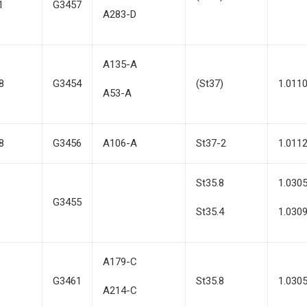
1
G3457
A283-D
A135-A
8
G3454
(St37)
1.011
A53-A
8
G3456
A106-A
St37-2
1.011
St35.8
1.030
G3455
St35.4
1.030
A179-C
G3461
St35.8
1.030
A214-C