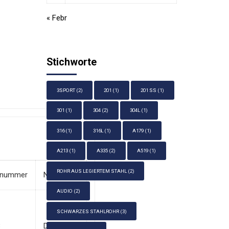
« Febr
Stichworte
3SPORT
(2)
201
(1)
201 SS
(1)
301
(1)
304
(2)
304L
(1)
316
(1)
316L
(1)
A179
(1)
A213
(1)
A335
(2)
A519
(1)
ROHR AUS LEGIERTEM STAHL
(2)
elnummer
Norm
AUDIO
(2)
SCHWARZES STAHLROHR
(3)
3
DIN1626