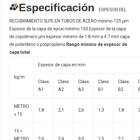
Especificación
ESPESOR DEL
RECUBRIMIENTO 3LPE EN TUBOS DE ACERO
mínimo 125 µm
Espesor de la capa de epoxi
mínimo 150 Espesor de la capa
de copolímero µm
espesor mínimo de 1.8 mm a 4.7 mm capa
de polietileno o polipropileno
Rango mínimo de espesor de
capa total
Espesor de capa en mm
kg/m
Clase
Clase
Clase
Clase
Clase
A1
A2
A3
B1
B2
METRO
1,8
2,1
2,6
1,3
1,8
≤ 15
15 <
METRO
2,0
2,4
3,0
1,5
2,1