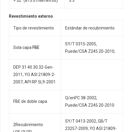
> 32″ (813.0 milímetros)
3.3
Revestimiento externo
Tipo de revestimiento
Estándar de recubrimiento
SY/T 0315-2005,
Sola capa
FBE
Puede/CSA Z245.20-2010,
DEP 31.40.30.32-Gen-
2011, YO ASI 21809-2-
2007, API RP 5L9-2001
Q/enPC 38-2002,
FBE de doble capa
Puede/CSA Z245.20-2010
SY/T 0413-2002, GB/T
2Recubrimiento
23257-2009, YO ASI 21809-
LPE/2LPP