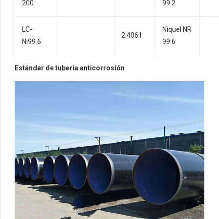
200
99.2
LC-
Níquel NR
2.4061
Ni99.6
99.6
Estándar de tubería anticorrosión