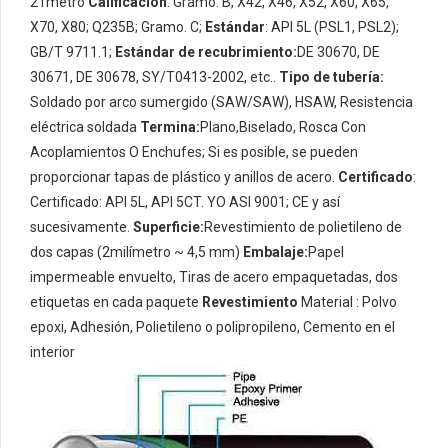
21metro
Calificación
: Gramo. B, X42, X46, X52, X60, X65,
X70, X80; Q235B; Gramo. C;
Estándar
: API 5L (PSL1, PSL2);
GB/T 9711.1;
Estándar de recubrimiento:
DE 30670, DE
30671, DE 30678, SY/T0413-2002, etc..
Tipo de tubería:
Soldado por arco sumergido (SAW/SAW), HSAW, Resistencia
eléctrica soldada
Termina:
Plano,Biselado, Rosca Con
Acoplamientos O Enchufes; Si es posible, se pueden
proporcionar tapas de plástico y anillos de acero.
Certificado
:
Certificado: API 5L, API 5CT. YO ASI 9001; CE y así
sucesivamente.
Superficie:
Revestimiento de polietileno de
dos capas (2milímetro ~ 4,5 mm)
Embalaje:
Papel
impermeable envuelto, Tiras de acero empaquetadas, dos
etiquetas en cada paquete
Revestimiento
Material : Polvo
epoxi, Adhesión, Polietileno o polipropileno, Cemento en el
interior