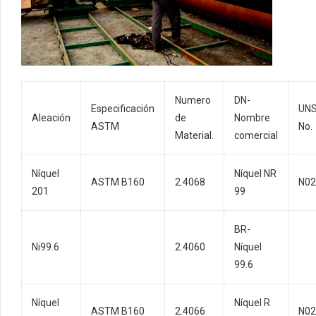
Numero
DN-
Especificación
UNS
Aleación
de
Nombre
ASTM
No.
Material.
comercial
Níquel
Níquel NR
ASTM B160
2.4068
N02
201
99
BR-
Ni99.6
2.4060
Níquel
99.6
Níquel
Níquel R
ASTM B160
2.4066
N02