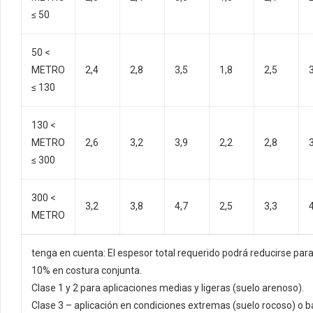
≤ 50
50 <
METRO
2,4
2,8
3,5
1,8
2,5
≤ 130
130 <
METRO
2,6
3,2
3,9
2,2
2,8
≤ 300
300 <
3,2
3,8
4,7
2,5
3,3
METRO
tenga en cuenta: El espesor total requerido podrá reducirse p
10% en costura conjunta.
Clase 1 y 2 para aplicaciones medias y ligeras (suelo arenoso).
Clase 3 – aplicación en condiciones extremas (suelo rocoso) o ba