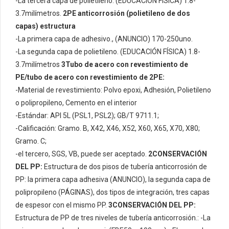
-La tercera capa de polietileno. (EDUCACIÓN FÍSICA) 1.8-
3.7milímetros.
2PE anticorrosión (polietileno de dos
capas) estructura
-La primera capa de adhesivo., (ANUNCIO) 170-250uno.
-La segunda capa de polietileno. (EDUCACIÓN FÍSICA) 1.8-
3.7milímetros
3Tubo de acero con revestimiento de
PE/tubo de acero con revestimiento de 2PE:
-Material de revestimiento: Polvo epoxi, Adhesión, Polietileno
o polipropileno, Cemento en el interior
-Estándar: API 5L (PSL1, PSL2); GB/T 9711.1;
-Calificación: Gramo. B, X42, X46, X52, X60, X65, X70, X80;
Gramo. C;
-el tercero, SGS, VB, puede ser aceptado.
2CONSERVACIÓN
DEL PP:
Estructura de dos pisos de tubería anticorrosión de
PP: la primera capa adhesiva (ANUNCIO), la segunda capa de
polipropileno (PÁGINAS), dos tipos de integración, tres capas
de espesor con el mismo PP.
3CONSERVACIÓN DEL PP:
Estructura de PP de tres niveles de tubería anticorrosión.:
-La