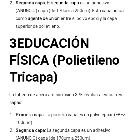
Segunda capa
: El
segunda capa
es un adhesivo
(ANUNCIO) capa (de 170um a 250um). Esta capa actúa
como
agente de unión
entre el polvo epoxi y la capa
superior de polietileno.
3EDUCACIÓN
FÍSICA (Polietileno
Tricapa)
La tubería de acero anticorrosión 3PE involucra estas tres
capas:
Primera capa
: La primera capa es un polvo epoxi. (FBE>
100uno).
Segunda capa
: La segunda capa es un adhesivo.
(ANUNCIO) capa (de 170um a 250um).