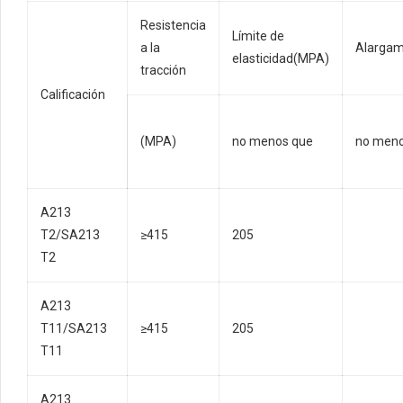
Resistencia
Límite de
a la
Alargam
elasticidad(MPA)
tracción
Calificación
(MPA)
no menos que
no meno
A213
T2/SA213
≥415
205
T2
A213
T11/SA213
≥415
205
T11
A213