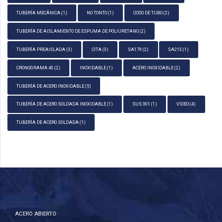
TUBERÍA MECÁNICA
(1)
NO TONTO
(1)
CODO DE TUBO
(2)
TUBERÍA DE AISLAMIENTO DE ESPUMA DE POLIURETANO
(2)
TUBERÍA PREAISLADA
(3)
CITA
(3)
SA179
(2)
SA213
(1)
CRONOGRAMA 40
(2)
INOXIDABLE
(1)
ACERO INOXIDABLE
(2)
TUBERÍA DE ACERO INOXIDABLE
(5)
TUBERÍA DE ACERO SOLDADA INOXIDABLE
(1)
SUS 301
(1)
VIDEO
(4)
TUBERÍA DE ACERO SOLDADA
(1)
ACERO ABIERTO