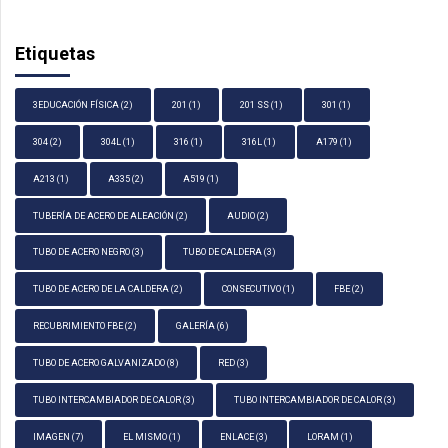
Etiquetas
3EDUCACIÓN FÍSICA
(2)
201
(1)
201 SS
(1)
301
(1)
304
(2)
304L
(1)
316
(1)
316L
(1)
A179
(1)
A213
(1)
A335
(2)
A519
(1)
TUBERÍA DE ACERO DE ALEACIÓN
(2)
AUDIO
(2)
TUBO DE ACERO NEGRO
(3)
TUBO DE CALDERA
(3)
TUBO DE ACERO DE LA CALDERA
(2)
CONSECUTIVO
(1)
FBE
(2)
RECUBRIMIENTO FBE
(2)
GALERÍA
(6)
TUBO DE ACERO GALVANIZADO
(8)
RED
(3)
TUBO INTERCAMBIADOR DE CALOR
(3)
TUBO INTERCAMBIADOR DE CALOR
(3)
IMAGEN
(7)
EL MISMO
(1)
ENLACE
(3)
LORAM
(1)