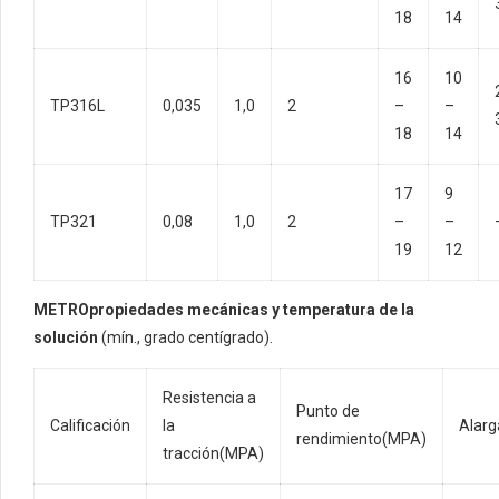
18
14
16
10
TP316L
0,035
1,0
2
–
–
18
14
17
9
TP321
0,08
1,0
2
–
–
19
12
METRO
propiedades mecánicas y temperatura de la
solución
(mín., grado centígrado).
Resistencia a
Punto de
Calificación
la
Alarg
rendimiento(MPA)
tracción(MPA)