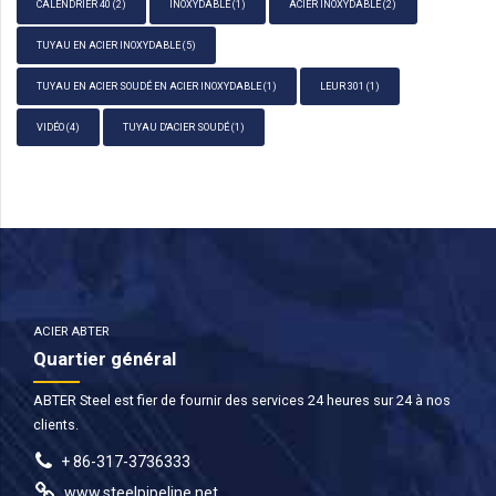
CALENDRIER 40
(2)
INOXYDABLE
(1)
ACIER INOXYDABLE
(2)
TUYAU EN ACIER INOXYDABLE
(5)
TUYAU EN ACIER SOUDÉ EN ACIER INOXYDABLE
(1)
LEUR 301
(1)
VIDÉO
(4)
TUYAU D'ACIER SOUDÉ
(1)
ACIER ABTER
Quartier général
ABTER Steel est fier de fournir des services 24 heures sur 24 à nos
clients.
+ 86-317-3736333
www.steelpipeline.net