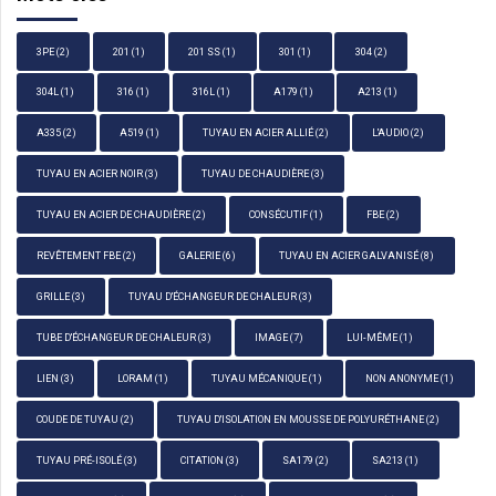
3PE
(2)
201
(1)
201 SS
(1)
301
(1)
304
(2)
304L
(1)
316
(1)
316L
(1)
A179
(1)
A213
(1)
A335
(2)
A519
(1)
TUYAU EN ACIER ALLIÉ
(2)
L'AUDIO
(2)
TUYAU EN ACIER NOIR
(3)
TUYAU DE CHAUDIÈRE
(3)
TUYAU EN ACIER DE CHAUDIÈRE
(2)
CONSÉCUTIF
(1)
FBE
(2)
REVÊTEMENT FBE
(2)
GALERIE
(6)
TUYAU EN ACIER GALVANISÉ
(8)
GRILLE
(3)
TUYAU D'ÉCHANGEUR DE CHALEUR
(3)
TUBE D'ÉCHANGEUR DE CHALEUR
(3)
IMAGE
(7)
LUI-MÊME
(1)
LIEN
(3)
LORAM
(1)
TUYAU MÉCANIQUE
(1)
NON ANONYME
(1)
COUDE DE TUYAU
(2)
TUYAU D'ISOLATION EN MOUSSE DE POLYURÉTHANE
(2)
TUYAU PRÉ-ISOLÉ
(3)
CITATION
(3)
SA179
(2)
SA213
(1)