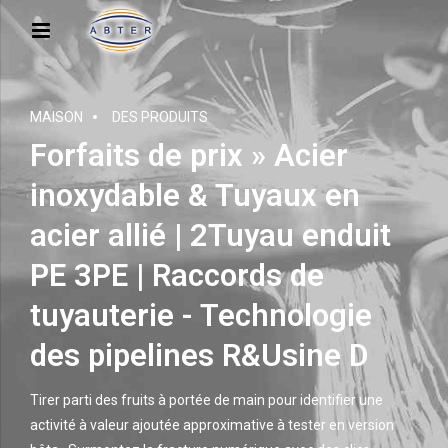
MAISON
DES PRODUITS
Forfaits de prix » Acier
inoxydable & Tuyaux en
acier allié | 2Tuyau enduit
PE 3PE | Raccords de
tuyauterie - Technologie
des pipelines R&Usine D
Tirer parti des fruits à portée de main pour identifier une
activité à valeur ajoutée approximative à tester en version