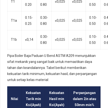
T1
≤0,025
≤0,025
0.20
0.80
0.50
0.
0.15-
0.30-
0.10-
0.
T1a
≤0,025
≤0,025
0.25
0.80
0.50
0.
0.30-
0.10-
0.
T1b
≤0,14
≤0,025
≤0,025
0.80
0.50
0.
Pipa Boiler Baja Paduan U Bend ASTM A209 menunjukkan
sifat mekanik yang sangat baik untuk memastikan daya
tahan dan keandalannya. Tabel berikut memberikan
kekuatan tarik minimum, kekuatan hasil, dan perpanjangan
untuk setiap kelas material:
Kekuatan
Kekuatan
Perpanjangan
Nilai
Tarik min
Hasil min
dalam 2in atau
Ksi(Ayah)
Ksi(Ayah)
50mm min%