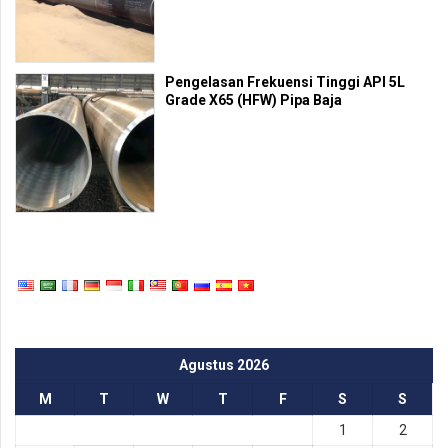
Pengelasan Frekuensi Tinggi API 5L
Grade X65 (HFW) Pipa Baja
Agustus 2026
M
T
W
T
F
S
S
1
2