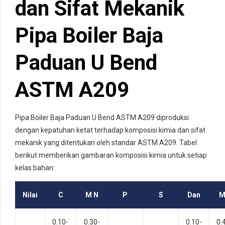
dan Sifat Mekanik
Pipa Boiler Baja
Paduan U Bend
ASTM A209
Pipa Boiler Baja Paduan U Bend ASTM A209 diproduksi
dengan kepatuhan ketat terhadap komposisi kimia dan sifat
mekanik yang ditentukan oleh standar ASTM A209. Tabel
berikut memberikan gambaran komposisi kimia untuk setiap
kelas bahan:
Nilai
C
M N
P
S
Dan
M
0.10-
0.30-
0.10-
0.