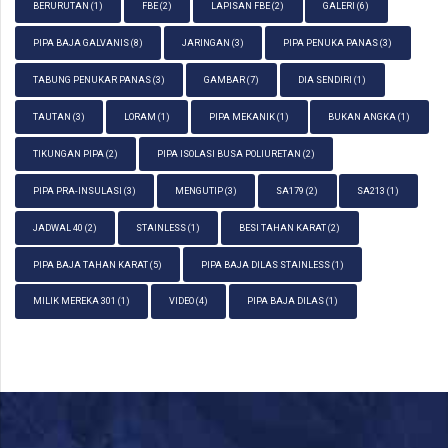
BERURUTAN
(1)
FBE
(2)
LAPISAN FBE
(2)
GALERI
(6)
PIPA BAJA GALVANIS
(8)
JARINGAN
(3)
PIPA PENUKA PANAS
(3)
TABUNG PENUKAR PANAS
(3)
GAMBAR
(7)
DIA SENDIRI
(1)
TAUTAN
(3)
LORAM
(1)
PIPA MEKANIK
(1)
BUKAN ANGKA
(1)
TIKUNGAN PIPA
(2)
PIPA ISOLASI BUSA POLIURETAN
(2)
PIPA PRA-INSULASI
(3)
MENGUTIP
(3)
SA179
(2)
SA213
(1)
JADWAL 40
(2)
STAINLESS
(1)
BESI TAHAN KARAT
(2)
PIPA BAJA TAHAN KARAT
(5)
PIPA BAJA DILAS STAINLESS
(1)
MILIK MEREKA 301
(1)
VIDEO
(4)
PIPA BAJA DILAS
(1)