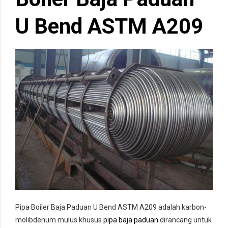
U Bend ASTM A209
Pipa Boiler Baja Paduan U Bend ASTM A209 adalah karbon-
molibdenum mulus khusus
pipa baja paduan
dirancang untuk