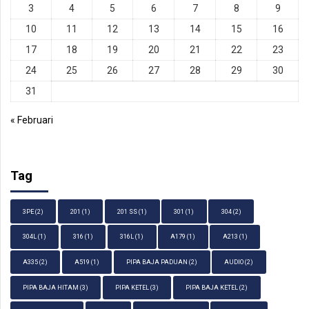
3
4
5
6
7
8
9
10
11
12
13
14
15
16
17
18
19
20
21
22
23
24
25
26
27
28
29
30
31
« Februari
Tag
3PE
(2)
201
(1)
201 SS
(1)
301
(1)
304
(2)
304L
(1)
316
(1)
316L
(1)
A179
(1)
A213
(1)
A335
(2)
A519
(1)
PIPA BAJA PADUAN
(2)
AUDIO
(2)
PIPA BAJA HITAM
(3)
PIPA KETEL
(3)
PIPA BAJA KETEL
(2)