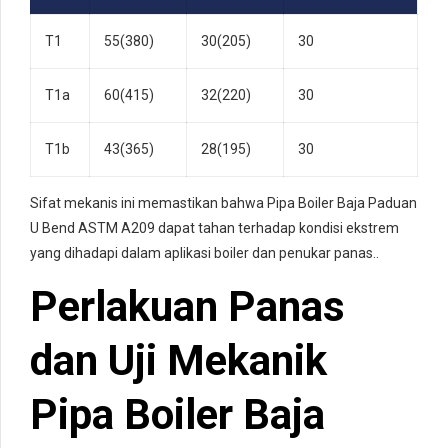
T1
55(380)
30(205)
30
T1a
60(415)
32(220)
30
T1b
43(365)
28(195)
30
Sifat mekanis ini memastikan bahwa Pipa Boiler Baja Paduan
U Bend ASTM A209 dapat tahan terhadap kondisi ekstrem
yang dihadapi dalam aplikasi boiler dan penukar panas..
Perlakuan Panas
dan Uji Mekanik
Pipa Boiler Baja