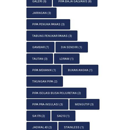
GALERI
(6)
PIPA BAJA GALVANIS
(8)
JARINGAN
(3)
PIPA PENUKA PANAS
(3)
TABUNG PENUKAR PANAS
(3)
GAMBAR
(7)
DIA SENDIRI
(1)
TAUTAN
(3)
LORAM
(1)
PIPA MEKANIK
(1)
BUKAN ANGKA
(1)
TIKUNGAN PIPA
(2)
PIPA ISOLASI BUSA POLIURETAN
(2)
PIPA PRA-INSULASI
(3)
MENGUTIP
(3)
SA179
(2)
SA213
(1)
JADWAL 40
(2)
STAINLESS
(1)