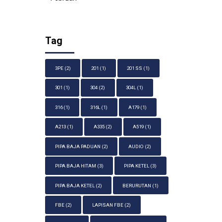
Tag
3PE
(2)
201
(1)
201 SS
(1)
301
(1)
304
(2)
304L
(1)
316
(1)
316L
(1)
A179
(1)
A213
(1)
A335
(2)
A519
(1)
PIPA BAJA PADUAN
(2)
AUDIO
(2)
PIPA BAJA HITAM
(3)
PIPA KETEL
(3)
PIPA BAJA KETEL
(2)
BERURUTAN
(1)
FBE
(2)
LAPISAN FBE
(2)