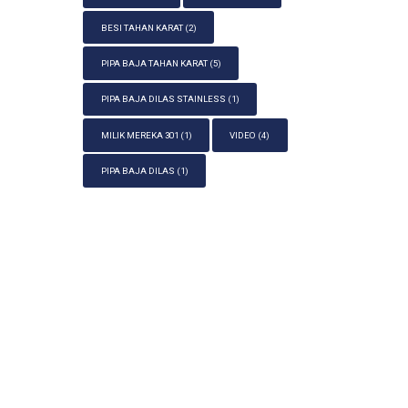
BESI TAHAN KARAT
(2)
PIPA BAJA TAHAN KARAT
(5)
PIPA BAJA DILAS STAINLESS
(1)
MILIK MEREKA 301
(1)
VIDEO
(4)
PIPA BAJA DILAS
(1)