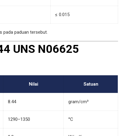
≤ 0.015
as pada paduan tersebut.
444 UNS N06625
Nilai
Satuan
8.44
gram/cm³
1290–1350
°C