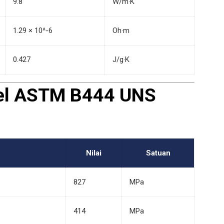
9.8
W/m·K
1.29 × 10^-6
Oh·m
0.427
J/g·K
nel ASTM B444 UNS
Nilai
Satuan
827
MPa
414
MPa