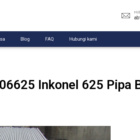
HUB
ab
sa
Blog
FAQ
Hubungi kami
625 Inkonel 625 Pipa B