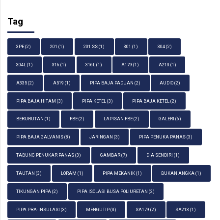
Tag
3PE
(2)
201
(1)
201 SS
(1)
301
(1)
304
(2)
304L
(1)
316
(1)
316L
(1)
A179
(1)
A213
(1)
A335
(2)
A519
(1)
PIPA BAJA PADUAN
(2)
AUDIO
(2)
PIPA BAJA HITAM
(3)
PIPA KETEL
(3)
PIPA BAJA KETEL
(2)
BERURUTAN
(1)
FBE
(2)
LAPISAN FBE
(2)
GALERI
(6)
PIPA BAJA GALVANIS
(8)
JARINGAN
(3)
PIPA PENUKA PANAS
(3)
TABUNG PENUKAR PANAS
(3)
GAMBAR
(7)
DIA SENDIRI
(1)
TAUTAN
(3)
LORAM
(1)
PIPA MEKANIK
(1)
BUKAN ANGKA
(1)
TIKUNGAN PIPA
(2)
PIPA ISOLASI BUSA POLIURETAN
(2)
PIPA PRA-INSULASI
(3)
MENGUTIP
(3)
SA179
(2)
SA213
(1)