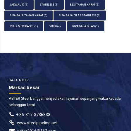
JADWAL 40
(2)
STAINLESS
(1)
BESI TAHAN KARAT
(2)
PIPA BAJA TAHAN KARAT
(5)
PIPA BAJA DILAS STAINLESS
(1)
MILIK MEREKA 301
(1)
VIDEO
(4)
PIPA BAJA DILAS
(1)
BAJA ABTER
Markas besar
ABTER Steel bangga menyediakan layanan sepanjang waktu kepada
pelanggan kami.
+ 86-317-3736333
www.steelpipeline.net
abter2016@163.com