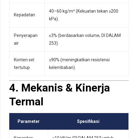
40–60 kg/m³ (Kekuatan tekan ≥200
Kepadatan
kPa).
Penyerapan
≤3% (berdasarkan volume, DI DALAM
air
253).
Konten sel
≥90% (meningkatkan resistensi
tertutup
kelembaban).
4. Mekanis & Kinerja
Termal
Parameter
Spesifikasi