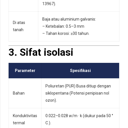
13967).
Baja atau aluminium galvanis:
Di atas
– Ketebalan: 0.5–3 mm
tanah
– Tahan korosi: ≥30 tahun.
3. Sifat isolasi
Parameter
Spesifikasi
Poliuretan (PUR) Busa ditiup dengan
Bahan
siklopentana (Potensi penipisan nol
ozon).
Konduktivitas
0.022–0.028 w/m · k (diukur pada 50 °
termal
C.).