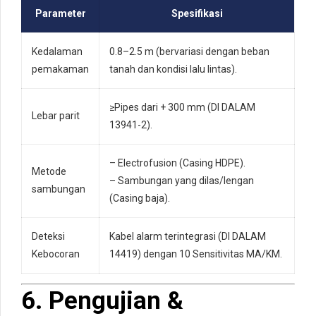
Parameter
Spesifikasi
Kedalaman
0.8–2.5 m (bervariasi dengan beban
pemakaman
tanah dan kondisi lalu lintas).
≥Pipes dari + 300 mm (DI DALAM
Lebar parit
13941-2).
– Electrofusion (Casing HDPE).
Metode
– Sambungan yang dilas/lengan
sambungan
(Casing baja).
Deteksi
Kabel alarm terintegrasi (DI DALAM
Kebocoran
14419) dengan 10 Sensitivitas MA/KM.
6. Pengujian &