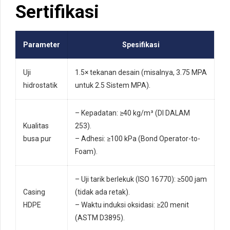
Sertifikasi
Parameter
Spesifikasi
Uji
1.5× tekanan desain (misalnya, 3.75 MPA
hidrostatik
untuk 2.5 Sistem MPA).
– Kepadatan: ≥40 kg/m³ (DI DALAM
Kualitas
253).
busa pur
– Adhesi: ≥100 kPa (Bond Operator-to-
Foam).
– Uji tarik berlekuk (ISO 16770): ≥500 jam
Casing
(tidak ada retak).
HDPE
– Waktu induksi oksidasi: ≥20 menit
(ASTM D3895).