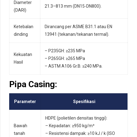
Diameter
21.3–813 mm (DN15-DN800).
(DARI)
Ketebalan
Dirancang per ASME B31.1 atau EN
dinding
13941 (tekanan/tekanan termal).
– P235GH: ≥235 MPa
Kekuatan
– P265GH: ≥265 MPa
Hasil
– ASTM A106 Gr.B: ≥240 MPa.
Pipa Casing:
Parameter
Spesifikasi
HDPE (polietilen densitas tinggi):
Bawah
– Kepadatan: ≥950 kg/m³
tanah
– Resistensi dampak: ≥10 kJ / k (ISO