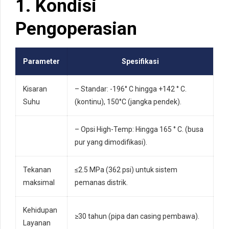
1. Kondisi
Pengoperasian
Parameter
Spesifikasi
Kisaran
– Standar: -196° C hingga +142 ° C.
Suhu
(kontinu), 150°C (jangka pendek).
– Opsi High-Temp: Hingga 165 ° C. (busa
pur yang dimodifikasi).
Tekanan
≤2.5 MPa (362 psi) untuk sistem
maksimal
pemanas distrik.
Kehidupan
≥30 tahun (pipa dan casing pembawa).
Layanan