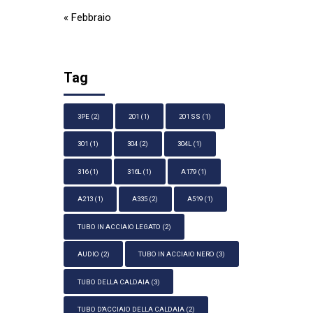
« Febbraio
Tag
3PE
(2)
201
(1)
201 SS
(1)
301
(1)
304
(2)
304L
(1)
316
(1)
316L
(1)
A179
(1)
A213
(1)
A335
(2)
A519
(1)
TUBO IN ACCIAIO LEGATO
(2)
AUDIO
(2)
TUBO IN ACCIAIO NERO
(3)
TUBO DELLA CALDAIA
(3)
TUBO D'ACCIAIO DELLA CALDAIA
(2)