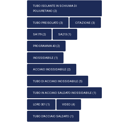
TUBO ISOLANTE IN SCHIUMA DI
POLIURETANO
(2)
TUBO PREISOLATO
(3)
CITAZIONE
(3)
SA179
(2)
SA213
(1)
PROGRAMMA 40
(2)
INOSSIDABILE
(1)
ACCIAIO INOSSIDABILE
(2)
TUBO DI ACCIAIO INOSSIDABILE
(5)
TUBO IN ACCIAIO SALDATO INOSSIDABILE
(1)
LORO 301
(1)
VIDEO
(4)
TUBO D'ACCIAIO SALDATO
(1)