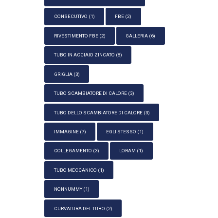
CONSECUTIVO
(1)
FBE
(2)
RIVESTIMENTO FBE
(2)
GALLERIA
(6)
TUBO IN ACCIAIO ZINCATO
(8)
GRIGLIA
(3)
TUBO SCAMBIATORE DI CALORE
(3)
TUBO DELLO SCAMBIATORE DI CALORE
(3)
IMMAGINE
(7)
EGLI STESSO
(1)
COLLEGAMENTO
(3)
LORAM
(1)
TUBO MECCANICO
(1)
NONNUMMY
(1)
CURVATURA DEL TUBO
(2)