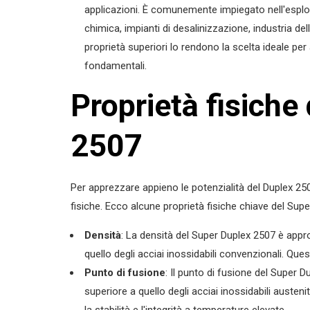
applicazioni. È comunemente impiegato nell'esplor
chimica, impianti di desalinizzazione, industria della
proprietà superiori lo rendono la scelta ideale per a
fondamentali.
Proprietà fisiche
2507
Per apprezzare appieno le potenzialità del Duplex 25
fisiche. Ecco alcune proprietà fisiche chiave del Sup
Densità
: La densità del Super Duplex 2507 è app
quello degli acciai inossidabili convenzionali. Que
Punto di fusione
: Il punto di fusione del Super
superiore a quello degli acciai inossidabili austen
la stabilità e l'integrità a temperature elevate.