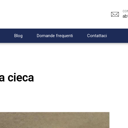
CON
ab
Blog
Domande frequenti
Contattaci
a cieca