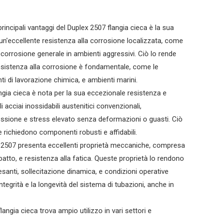
principali vantaggi del Duplex 2507 flangia cieca è la sua
un'eccellente resistenza alla corrosione localizzata, come
 corrosione generale in ambienti aggressivi. Ciò lo rende
 resistenza alla corrosione è fondamentale, come le
nti di lavorazione chimica, e ambienti marini.
langia cieca è nota per la sua eccezionale resistenza e
 acciai inossidabili austenitici convenzionali,
ressione e stress elevato senza deformazioni o guasti. Ciò
e richiedono componenti robusti e affidabili.
x 2507 presenta eccellenti proprietà meccaniche, compresa
mpatto, e resistenza alla fatica. Queste proprietà lo rendono
santi, sollecitazione dinamica, e condizioni operative
l'integrità e la longevità del sistema di tubazioni, anche in
 flangia cieca trova ampio utilizzo in vari settori e