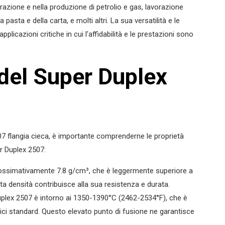
azione e nella produzione di petrolio e gas, lavorazione
 pasta e della carta, e molti altri. La sua versatilità e le
pplicazioni critiche in cui l'affidabilità e le prestazioni sono
 del Super Duplex
07 flangia cieca, è importante comprenderne le proprietà
er Duplex 2507:
rossimativamente 7.8 g/cm³, che è leggermente superiore a
sta densità contribuisce alla sua resistenza e durata.
 Duplex 2507 è intorno ai 1350-1390°C (2462-2534°F), che è
itici standard. Questo elevato punto di fusione ne garantisce