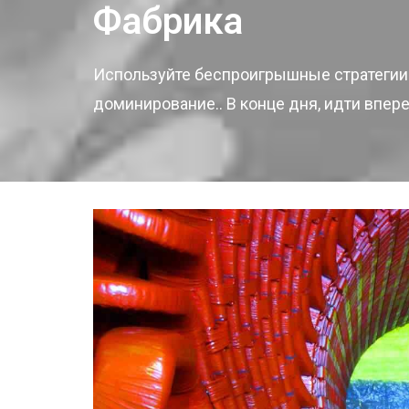
Фабрика
Используйте беспроигрышные стратегии
доминирование.. В конце дня, идти впере