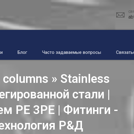
СВ
ab
ги
Блог
Часто задаваемые вопросы
Связать
ee columns » Stainless
егированной стали |
м PE 3PE | Фитинги -
ехнология Р&Д