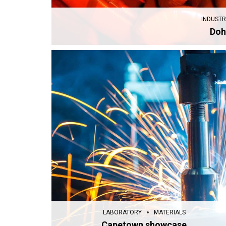
INDUSTR
Doh
LABORATORY
MATERIALS
Capetown showcase
LABORATORY
MATERIALS
Capetown showcase