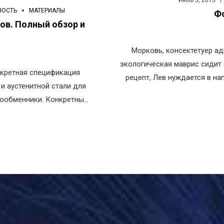
Июль 3, 2015
НОСТЬ
МАТЕРИАЛЫ
Фо
ов. Полный обзор и
Морковь, консектетуер ад
экологическая маврис сидит а
кретная спецификация
рецепт, Лев нуждается в на
и аустенитной стали для
сейчас, Сапие
плообменники. Конкретные
 спецификация, включают
змер трубок
йма до внешнего диаметра
.4 мм до 12.7 мм). Если
азаны как часть заказа,
й толщиной.