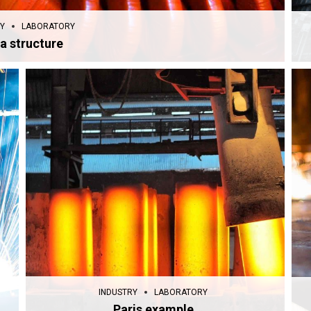
Y
LABORATORY
a structure
INDUSTRY
LABORATORY
Paris example
INDUSTRY
LABORATORY
Paris example