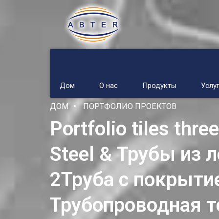
Дом
О нас
Продукты
Услу
ДОМ
ПОРТФОЛИО ПРОЕКТОВ
Portfolio tiles thr
Steel
& Трубы из л
2Труба с покрытие
Трубопроводная т