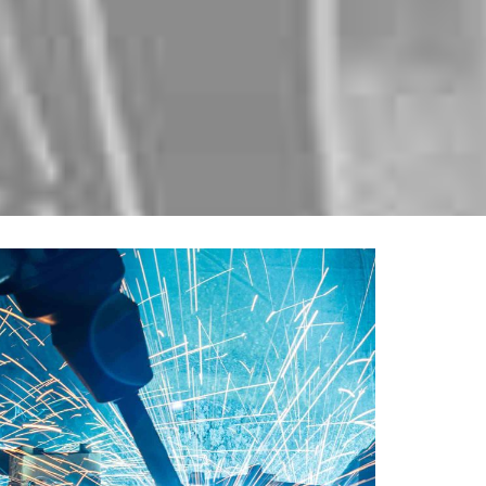
INDUSTRY
LABORATORY
MATERIALS
New Delhi development