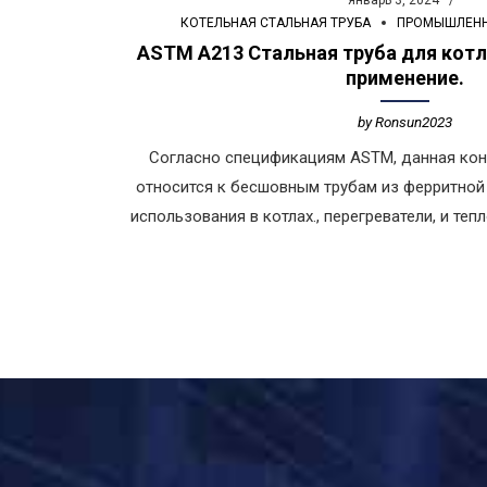
январь 3, 2024
КОТЕЛЬНАЯ СТАЛЬНАЯ ТРУБА
ПРОМЫШЛЕН
ASTM A213 Стальная труба для котл
применение.
by Ronsun2023
Согласно спецификациям ASTM, данная кон
относится к бесшовным трубам из ферритной 
использования в котлах., перегреватели, и те
классы, на которые распространяется данная
T5., ТП304, и другие, перечисленные в таблицах 1 и 2. Ра
варьируется от внутреннего диаметра 1/8 дю
5 дюймы, толщиной от 0.015 к 0.500 дюймы (0
требуются другие размеры, они могут быть ук
наряду с минимальной и средне