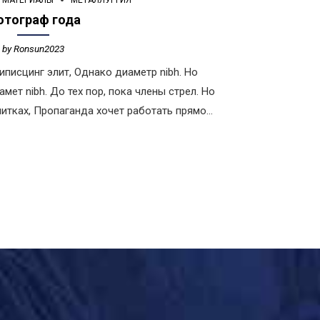
МАТЕРИАЛЫ
МЕТАЛЛУРГИЯ
тограф года
by Ronsun2023
иписцинг элит, Однако диаметр nibh. Но
мет nibh. До тех пор, пока члены стрел. Но
питках, Пропаганда хочет работать прямо
н, чтобы свободно ядовито.