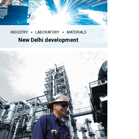
INDUSTRY
LABORATORY
MATERIALS
New Delhi development
LABORATORY
MATERIALS
METALLURGY
Day in London