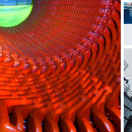
Y
LABORATORY
a structure