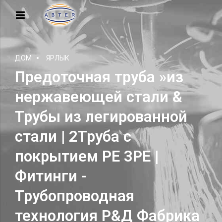
ДОМ
ЯРЛЫК
Предоточная труба »из
нержавеющей стали &
Трубы из легированной
стали | 2Труба с
покрытием PE 3PE |
Фитинги -
Трубопроводная
технология Р&Д Фабрика