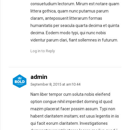
consuetudium lectorum. Mirum est notare quam
littera gothica, quam nunc putamus parum
claram, anteposuerit litterarum formas
humanitatis per seacula quarta decima et quinta
decima. Eodem modo typi, qui nunc nobis
videntur parum clari, fiant sollemnes in futurum.
Log in to Reply
admin
September 8, 2015 at am10:44
Nam liber tempor cum soluta nobis eleifend
option congue nihil imperdiet doming id quod
mazim placerat facer possim assum. Typi non
habent claritatem insitam; est usus legentis in iis
qui facit eorum claritatem. Investigationes