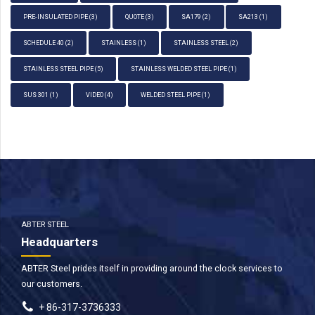
PRE-INSULATED PIPE
(3)
QUOTE
(3)
SA179
(2)
SA213
(1)
SCHEDULE 40
(2)
STAINLESS
(1)
STAINLESS STEEL
(2)
STAINLESS STEEL PIPE
(5)
STAINLESS WELDED STEEL PIPE
(1)
SUS 301
(1)
VIDEO
(4)
WELDED STEEL PIPE
(1)
ABTER STEEL
Headquarters
ABTER Steel prides itself in providing around the clock services to
our customers.
+ 86-317-3736333