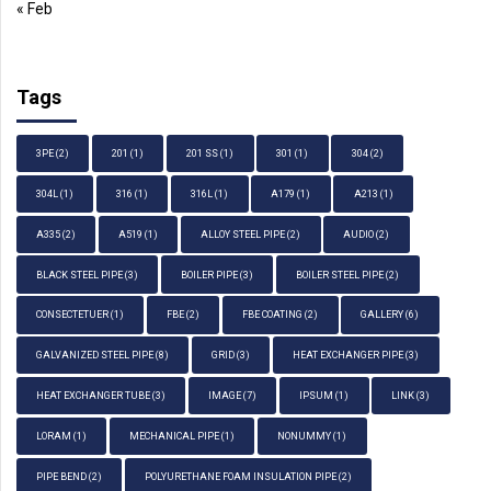
« Feb
Tags
3PE
(2)
201
(1)
201 SS
(1)
301
(1)
304
(2)
304L
(1)
316
(1)
316L
(1)
A179
(1)
A213
(1)
A335
(2)
A519
(1)
ALLOY STEEL PIPE
(2)
AUDIO
(2)
BLACK STEEL PIPE
(3)
BOILER PIPE
(3)
BOILER STEEL PIPE
(2)
CONSECTETUER
(1)
FBE
(2)
FBE COATING
(2)
GALLERY
(6)
GALVANIZED STEEL PIPE
(8)
GRID
(3)
HEAT EXCHANGER PIPE
(3)
HEAT EXCHANGER TUBE
(3)
IMAGE
(7)
IPSUM
(1)
LINK
(3)
LORAM
(1)
MECHANICAL PIPE
(1)
NONUMMY
(1)
PIPE BEND
(2)
POLYURETHANE FOAM INSULATION PIPE
(2)