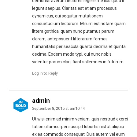
demonstraverunt lectores legere me lius quod ii
legunt saepius. Claritas est etiam processus
dynamicus, qui sequitur mutationem
consuetudium lectorum. Mirum est notare quam
littera gothica, quam nunc putamus parum
claram, anteposuerit litterarum formas
humanitatis per seacula quarta decima et quinta
decima. Eodem modo typi, qui nunc nobis
videntur parum clari, fiant sollemnes in futurum.
Log in to Reply
admin
September 8, 2015 at am10:44
Ut wisi enim ad minim veniam, quis nostrud exerci
tation ullamcorper suscipit lobortis nisl ut aliquip
ex ea commodo consequat. Duis autem vel eum