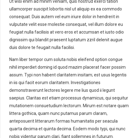
Ut wisi enim ad minim veniam, quis nostrud exerci tation
ullamcorper suscipit lobortis nisl ut aliquip ex ea commodo
consequat. Duis autem vel eum iriure dolor in hendrerit in
vulputate velit esse molestie consequat, vel illum dolore eu
feugiat nulla facilisis at vero eros et accumsan et iusto odio
dignissim qui blandit praesent luptatum zzril delenit augue
duis dolore te feugait nulla facilisi.
Nam liber tempor cum soluta nobis eleifend option congue
nihil imperdiet doming id quod mazim placerat facer possim
assum. Typi non habent claritatem insitam; est usus legentis
in iis qui facit eorum claritatem. Investigationes
demonstraverunt lectores legere me lius quod ii legunt
saepius. Claritas est etiam processus dynamicus, qui sequitur
mutationem consuetudium lectorum. Mirum est notare quam
littera gothica, quam nunc putamus parum claram,
anteposuerit litterarum formas humanitatis per seacula
quarta decima et quinta decima. Eodem modo typi, qui nunc
nobis videntur parum clari, fiant sollemnes in futurum.