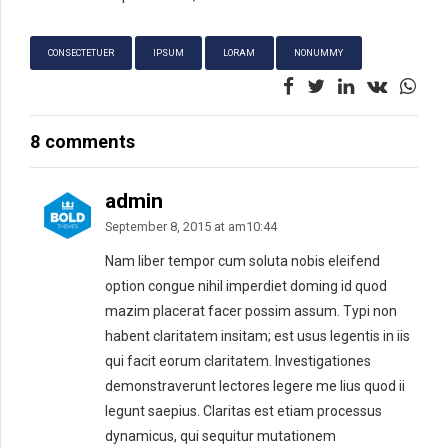
CONSECTETUER
IPSUM
LORAM
NONUMMY
8 comments
admin
September 8, 2015 at am10:44
Nam liber tempor cum soluta nobis eleifend
option congue nihil imperdiet doming id quod
mazim placerat facer possim assum. Typi non
habent claritatem insitam; est usus legentis in iis
qui facit eorum claritatem. Investigationes
demonstraverunt lectores legere me lius quod ii
legunt saepius. Claritas est etiam processus
dynamicus, qui sequitur mutationem