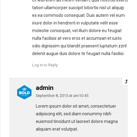
Ut wisi enim ad minim veniam, quis nostrud exerci
tation ullamcorper suscipit lobortis nisl ut aliquip
ex ea commodo consequat. Duis autem vel eum
iriure dolor in hendrerit in vulputate velit esse
molestie consequat, vel illum dolore eu feugiat
nulla facilisis at vero eros et accumsan et iusto
odio dignissim qui blandit praesent luptatum zzril
delenit augue duis dolore te feugait nulla facilisi.
Log in to Reply
admin
September 8, 2015 at am10:45
Lorem ipsum dolor sit amet, consectetuer
adipiscing elit, sed diam nonummy nibh
euismod tincidunt ut laoreet dolore magna
aliquam erat volutpat.