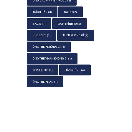
ỐNG CÁCH NHIỆT TRƯỚC
(3)
TRÍCH DẪN
(3)
SA179
(2)
SA213
(1)
LỊCH TRÌNH 40
(2)
KHÔNG GỈ
(1)
THÉP KHÔNG GỈ
(2)
ỐNG THÉP KHÔNG GỈ
(5)
ỐNG THÉP HÀN KHÔNG GỈ
(1)
CỦA HỌ 301
(1)
BĂNG HÌNH
(4)
ỐNG THÉP HÀN
(1)