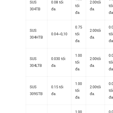
SUS
0.08 tối
2.00tối
tối
tối
304TB
đa.
đa.
đa.
đa
0.75
0.
SUS
2.00tối
0.04~0,10
tối
tối
304HTB
đa.
đa.
đa
1.00
0.
SUS
0.030 tối
2.00tối
tối
tối
304LTB
đa.
đa.
đa.
đa
1.00
0.
SUS
0.15 tối
2.00tối
tối
tối
309STB
đa.
đa.
đa.
đa
1.00
0.