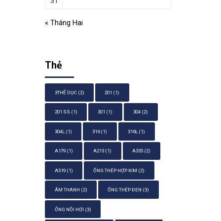
31
« Tháng Hai
Thẻ
3THỂ DỤC
(2)
201
(1)
201 SS
(1)
301
(1)
304
(2)
304L
(1)
316
(1)
316L
(1)
A179
(1)
A213
(1)
A335
(2)
A519
(1)
ỐNG THÉP HỢP KIM
(2)
ÂM THANH
(2)
ỐNG THÉP ĐEN
(3)
ỐNG NỒI HƠI
(3)