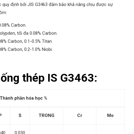
c quy định bởi JIS G3463 đảm bảo khả năng chịu được sự
gồm:
0.08% Carbon.
lypden, tối đa 0.08% Carbon.
8% Carbon, 0.1-0.5% Titan.
8% Carbon, 0.2-1.0% Niobi.
ống thép IS G3463:
Thành phần hóa học %
P
S
TRONG
Cr
Mo
040
0.030