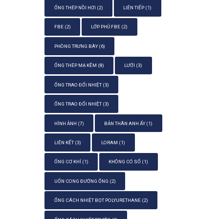
ỐNG THÉP NỒI HƠI
(2)
LIÊN TIẾP
(1)
FBE
(2)
LỚP PHỦ FBE
(2)
PHÒNG TRƯNG BÀY
(6)
ỐNG THÉP MẠ KẼM
(8)
LƯỚI
(3)
ỐNG TRAO ĐỔI NHIỆT
(3)
ỐNG TRAO ĐỔI NHIỆT
(3)
HÌNH ẢNH
(7)
BẢN THÂN ANH ẤY
(1)
LIÊN KẾT
(3)
LORAM
(1)
ỐNG CƠ KHÍ
(1)
KHÔNG CÓ SỐ
(1)
UỐN CONG ĐƯỜNG ỐNG
(2)
ỐNG CÁCH NHIỆT BỌT POLYURETHANE
(2)