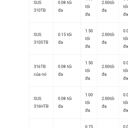
SUS
0.08 tối
2.00tối
tối
tối
310TB
đa
đa.
đa.
đa
1.50
0.
SUS
0.15 tối
2.00tối
tối
tối
310STB
đa.
đa.
đa.
đa
1.50
0.
316TB
0.08 tối
2.00tối
tối
tối
của nó
đa.
đa.
đa.
đa
1.00
0.
SUS
0.08 tối
2.00tối
tối
tối
316HTB
đa.
đa.
đa.
đa
0.75
0.