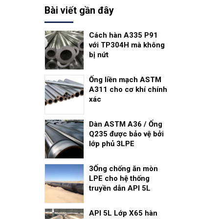
Bài viết gần đây
Cách hàn A335 P91
với TP304H mà không
bị nứt
Ống liền mạch ASTM
A311 cho cơ khí chính
xác
Dàn ASTM A36 / Ống
Q235 được bảo vệ bởi
lớp phủ 3LPE
3Ống chống ăn mòn
LPE cho hệ thống
truyền dẫn API 5L
API 5L Lớp X65 hàn