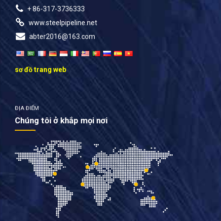
+ 86-317-3736333
www.steelpipeline.net
abter2016@163.com
sơ đồ trang web
ĐỊA ĐIỂM
Chúng tôi ở khắp mọi nơi