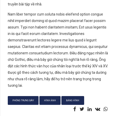
truyền bài tập về nhà.
Nam liber tempor cum soluta nobis eleifend option congue
nihil imperdiet doming id quod mazim placerat facer possim
assum. Typi non habent claritatem insitam; Est usus legentis
in iis qui facit eorum claritatem. Investigationes
demonstraverunt lectores legere me lius quod ii legunt
saepius. Claritas est etiam processus dynamicus, qui sequitur
mutationem consuetudium lectorum. Điều đáng ngạc nhiên là
chữ Gothic, điều mà bây giờ chúng tôi nghĩ là hơi rõ ràng, Ông
đặt các hình thức văn học của nhân loại trước thế kỷ XIV và XV.
Được gõ theo cách tương tự, điều mà bây giờ chúng ta dường
như chưa rõ ràng lắm, hãy để họ trở nên trang trọng trong
tương lai.
PHÒNG TRƯNG BÀY
HÌNH ẢNH
BĂNG HÌNH