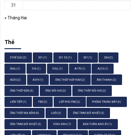
31
« Tháng Hai
Thẻ
3THỂ DỤC
(2)
201
(1)
201 SS
(1)
301
(1)
304
(2)
304L
(1)
316
(1)
316L
(1)
A179
(1)
A213
(1)
A335
(2)
A519
(1)
ỐNG THÉP HỢP KIM
(2)
ÂM THANH
(2)
ỐNG THÉP ĐEN
(3)
ỐNG NỒI HƠI
(3)
ỐNG THÉP NỒI HƠI
(2)
LIÊN TIẾP
(1)
FBE
(2)
LỚP PHỦ FBE
(2)
PHÒNG TRƯNG BÀY
(6)
ỐNG THÉP MẠ KẼM
(8)
LƯỚI
(3)
ỐNG TRAO ĐỔI NHIỆT
(3)
ỐNG TRAO ĐỔI NHIỆT
(3)
HÌNH ẢNH
(7)
BẢN THÂN ANH ẤY
(1)