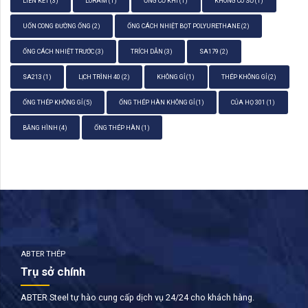
LIÊN KẾT
(3)
LORAM
(1)
ỐNG CƠ KHÍ
(1)
KHÔNG CÓ SỐ
(1)
UỐN CONG ĐƯỜNG ỐNG
(2)
ỐNG CÁCH NHIỆT BỌT POLYURETHANE
(2)
ỐNG CÁCH NHIỆT TRƯỚC
(3)
TRÍCH DẪN
(3)
SA179
(2)
SA213
(1)
LỊCH TRÌNH 40
(2)
KHÔNG GỈ
(1)
THÉP KHÔNG GỈ
(2)
ỐNG THÉP KHÔNG GỈ
(5)
ỐNG THÉP HÀN KHÔNG GỈ
(1)
CỦA HỌ 301
(1)
BĂNG HÌNH
(4)
ỐNG THÉP HÀN
(1)
ABTER THÉP
Trụ sở chính
ABTER Steel tự hào cung cấp dịch vụ 24/24 cho khách hàng.