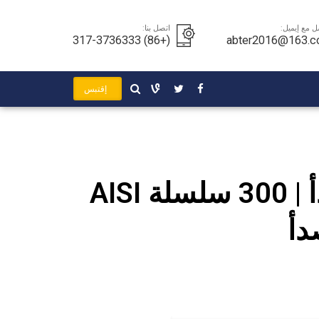
ل مع إيميل:
اتصل بنا:
(+86) 317-3736333
abter2016@163.
إقتبس
301 أنابيب الفولاذ المقاوم للصدأ | 300 سلسلة AISI