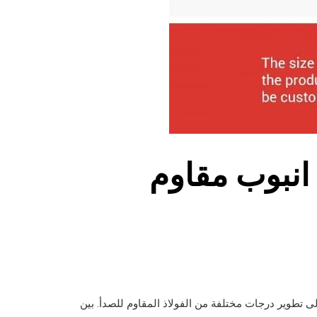
حليل متعمق لل 301 انبوب مقاوم
إلى تطوير درجات مختلفة من الفولاذ المقاوم للصدأ. بين