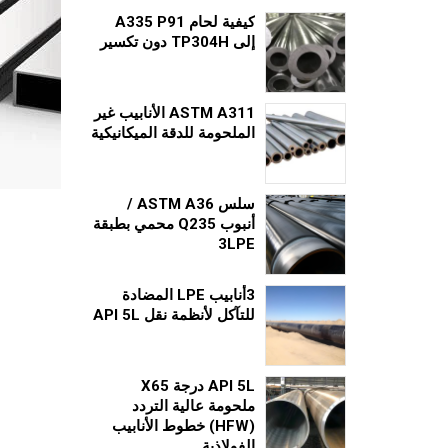
كيفية لحام A335 P91
إلى TP304H دون تكسير
ASTM A311 الأنابيب غير
الملحومة للدقة الميكانيكية
سلس ASTM A36 /
أنبوب Q235 محمي بطبقة
3LPE
3أنابيب LPE المضادة
للتآكل لأنظمة نقل API 5L
API 5L درجة X65
ملحومة عالية التردد
(HFW) خطوط الأنابيب
الفولاذية