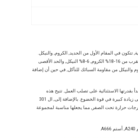
تتكون في المقام الأول من الحديد, الكروم, والنيكل.
يحتوي هذا الصف من الفولاذ المقاوم للصدأ الأوستنيتي على ما يقرب من 16-18% الكروم, 6-8% النيكل, والحد الأقصى
وم والنيكل من مقاومة السبائك للتآكل, في حين أن إضافة
فولاذ المقاوم للصدأ بقدرتها الاستثنائية على تصلب العمل. تتيح هذه
الخاصية تشغيل السبيكة على البارد على نطاق واسع, مما أدى إلى زيادة كبيرة في قوة الخضوع. بالإضافة إلى, ال 301
 درجات حرارة تحت الصفر, مما يجعلها مناسبة لمجموعة