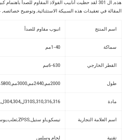
هذه, ال 301 لقد حظيت أنابيب الفولاذ المقاوم للصدأ باهتم
المقالة في تعقيدات هذه السبيكة الاستثنائية, وتوضيح خصائصه, ع
اسم المنتج
انبوب مقاوم للصدأ
سماكة
1-40مم
القطر الخارجي
6-630مم
طول
2000مم,2440مم,3000مم,5800مم,6000مم,12000مم الخ
مادة
310S,310,316,316ل,304,304ل,201,202,409,409ل,410,410S,420,430إلخ
اسم العلامة التجارية
تيسكو,باو ستيل,ZPSS,ثعلب,بوسكو,ناس
تقنية
لحام وسلس