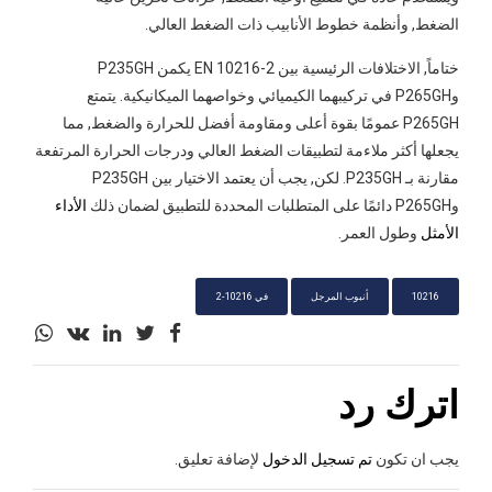
الضغط, وأنظمة خطوط الأنابيب ذات الضغط العالي.
ختاماً, الاختلافات الرئيسية بين EN 10216-2 يكمن P235GH
وP265GH في تركيبهما الكيميائي وخواصهما الميكانيكية. يتمتع
P265GH عمومًا بقوة أعلى ومقاومة أفضل للحرارة والضغط, مما
يجعلها أكثر ملاءمة لتطبيقات الضغط العالي ودرجات الحرارة المرتفعة
مقارنة بـ P235GH. لكن, يجب أن يعتمد الاختيار بين P235GH
وP265GH دائمًا على المتطلبات المحددة للتطبيق لضمان ذلك
الأداء
الأمثل
وطول العمر.
10216
أنبوب المرجل
في 10216-2
اترك رد
يجب ان تكون
تم تسجيل الدخول
لإضافة تعليق.