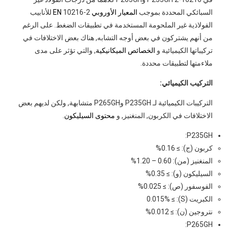
السبائكي المحددة بموجب
المعيار الأوروبي EN
10216-2 للأنابيب
الفولاذية غير الملحومة المستخدمة في تطبيقات الضغط. على الرغم
من أنهم يشتركون في بعض أوجه التشابه, هناك بعض الاختلافات في
تركيباتها الكيميائية و
الخصائص الميكانيكية
, والتي تؤثر على مدى
ملاءمتها لتطبيقات محددة.
التركيب الكيميائي:
التركيبات الكيميائية لـ P235GH وP265GH متشابهة, ولكن لديهم بعض
الاختلافات في الكربون, المنغنيز, و
محتوى السيليكون
.
P235GH:
كربون (ج): ≥ 0.16%
المنغنيز (من): 0.60 – 1.20%
السيليكون (و): ≥ 0.35%
الفوسفور (ص): ≥ 0.025%
الكبريت (S): ≥ 0.015%
نتروجين (ن): ≥ 0.012%
P265GH: