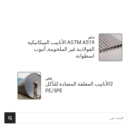
سابق
ASTM A519 الأنابيب الميكانيكية
الفولاذية غير الملحومة, أنبوب
اسطوانة
التالي
2الأنابيب المغلفة المضادة للتآكل
PE/3PE