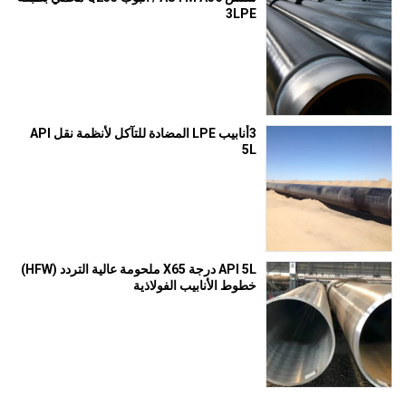
3LPE
3أنابيب LPE المضادة للتآكل لأنظمة نقل API
5L
API 5L درجة X65 ملحومة عالية التردد (HFW)
خطوط الأنابيب الفولاذية