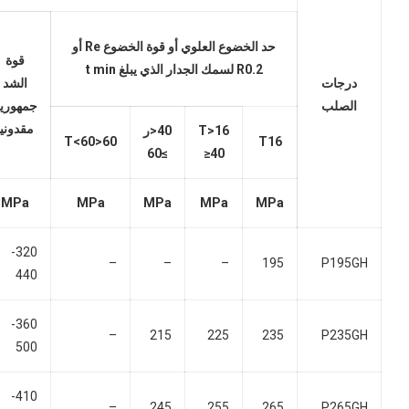
حد الخضوع العلوي أو قوة الخضوع Re أو
قوة
R0.2 لسمك الجدار الذي يبلغ t min
درجات
الشد
الصلب
جمهوري
مقدونيا
16<T
40<ر
60<T<60
T16
≥60
≥40
MPa
MPa
MPa
MPa
MPa
320-
–
–
–
195
P195GH
440
360-
–
215
225
235
P235GH
500
410-
–
245
255
265
P265GH