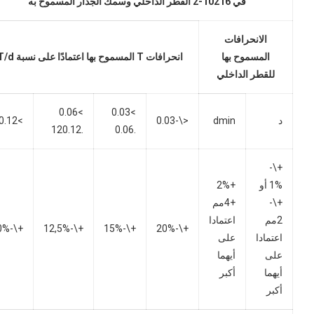
في 10216-2 القطر الداخلي وسمك الجدار المسموح به
الانحرافات
المسموح بها
انحرافات T المسموح بها اعتمادًا على نسبة T/d
للقطر الداخلي
>0.06
>0.03
د
dmin
<\-0.03
>0.12
.120.12
.0.06
+\-
1% أو
+2%
+\-
+4مم
2مم
اعتمادا
+\-10%
+\-12,5%
+\-15%
+\-20%
اعتمادا
على
على
أيهما
أيهما
أكبر
أكبر