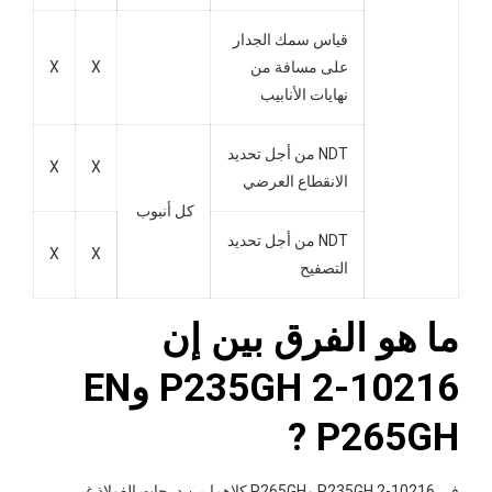
قياس سمك الجدار
على مسافة من
X
X
نهايات الأنابيب
NDT من أجل تحديد
X
X
الانقطاع العرضي
كل أنبوب
NDT من أجل تحديد
X
X
التصفيح
ما هو الفرق بين إن
10216-2 P235GH وEN
P265GH ?
في 10216-2 P235GH وP265GH كلاهما من درجات الفولاذ غير