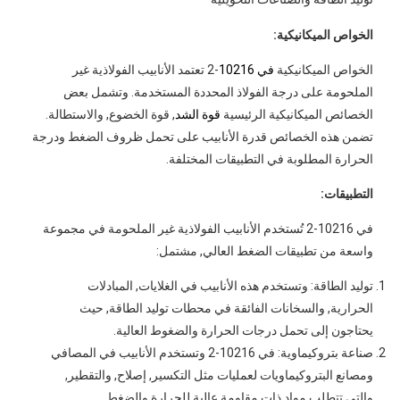
الخواص الميكانيكية:
الخواص الميكانيكية
في 10216
-2 تعتمد الأنابيب الفولاذية غير
الملحومة على درجة الفولاذ المحددة المستخدمة. وتشمل بعض
الخصائص الميكانيكية الرئيسية
قوة الشد
, قوة الخضوع, والاستطالة.
تضمن هذه الخصائص قدرة الأنابيب على تحمل ظروف الضغط ودرجة
الحرارة المطلوبة في التطبيقات المختلفة.
التطبيقات:
في 10216-2 تُستخدم الأنابيب الفولاذية غير الملحومة في مجموعة
واسعة من تطبيقات الضغط العالي, مشتمل:
توليد الطاقة: وتستخدم هذه الأنابيب في الغلايات, المبادلات
الحرارية, والسخانات الفائقة في محطات توليد الطاقة, حيث
يحتاجون إلى تحمل درجات الحرارة والضغوط العالية.
صناعة بتروكيماوية: في 10216-2 وتستخدم الأنابيب في المصافي
ومصانع البتروكيماويات لعمليات مثل التكسير, إصلاح, والتقطير,
والتي تتطلب مواد ذات مقاومة عالية للحرارة والضغط.