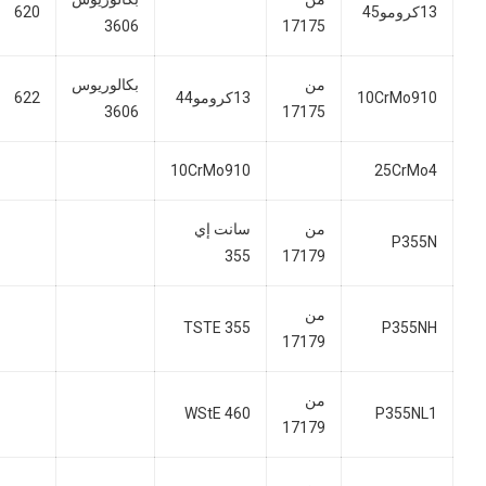
13كرومو45
620
3606
17175
من
بكالوريوس
10CrMo910
13كرومو44
622
3606
17175
10CrMo910
25CrMo4
من
سانت إي
P355N
355
17179
من
TSTE 355
P355NH
17179
من
WStE 460
P355NL1
17179