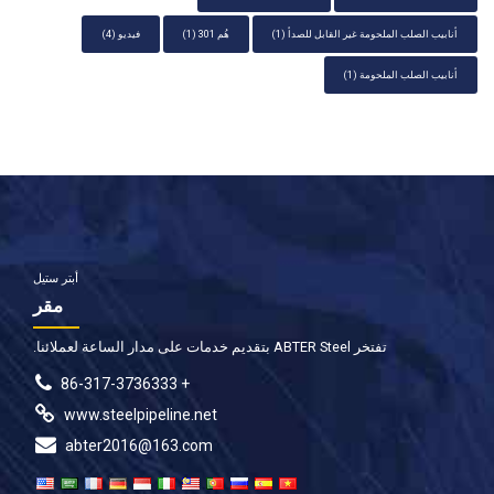
أنابيب الصلب الملحومة غير القابل للصدأ
(1)
هُم 301
(1)
فيديو
(4)
أنابيب الصلب الملحومة
(1)
أبتر ستيل
مقر
تفتخر ABTER Steel بتقديم خدمات على مدار الساعة لعملائنا.
+ 86-317-3736333
www.steelpipeline.net
abter2016@163.com