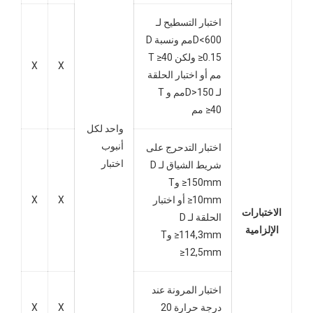
اختبار التسطيح لـ
D<600مم ونسبة D
≥0.15 ولكن T ≥40
X
X
مم أو اختبار الحلقة
لـ D>150مم و T
≥40 مم
واحد لكل
أنبوب
اختبار التدحرج على
اختبار
شريط الشياق لـ D
≥150mm وT
≥10mm أو اختبار
X
X
الاختبارات
الحلقة لـ D
الإلزامية
≥114,3mm وT
≥12,5mm
اختبار المرونة عند
درجة حرارة 20
X
X