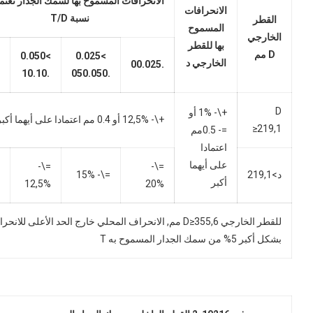
الانحرافات المسموح بها لسمك الجدار تعتم
الانحرافات
نسبة T/D
القطر
المسموح
الخارجي
بها للقطر
D مم
>0.050
>0.025
الخارجي د
.00.025
.10.10
.050.050
D
+\- 1% أو
+\- 12,5% أو 0.4 مم اعتمادا على أيهما أكبر
≥219,1
=- 0.5مم
اعتمادا
على أيهما
-
=\
-
=\
د>219,1
=\
- 15%
أكبر
12,5%
20%
للقطر الخارجي D≥355,6 مم, الانحراف المحلي خارج الحد الأعلى للانح
بشكل أكبر 5% من سمك الجدار المسموح به T