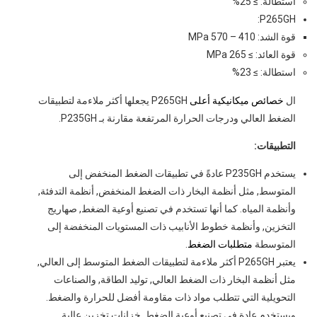
استطالة: ≥ 25%
P265GH:
قوة الشد: 410 – 570 MPa
قوة العائد: ≥ 265 MPa
استطالة: ≥ 23%
ال
خصائص ميكانيكية أعلى
P265GH يجعلها أكثر ملاءمة لتطبيقات
الضغط العالي ودرجات الحرارة المرتفعة مقارنة بـ P235GH.
التطبيقات:
يستخدم P235GH عادةً في تطبيقات الضغط المنخفض إلى
المتوسط, مثل أنظمة البخار ذات الضغط المنخفض, أنظمة التدفئة,
وأنظمة المياه. كما أنها تستخدم في تصنيع أوعية الضغط, صهاريج
التخزين, وأنظمة خطوط الأنابيب ذات المستويات المنخفضة إلى
المتوسطة
متطلبات الضغط
.
يعتبر P265GH أكثر ملاءمة لتطبيقات الضغط المتوسط ​​إلى العالي,
مثل أنظمة البخار ذات الضغط العالي, توليد الطاقة, والصناعات
التحويلية التي تتطلب مواد ذات مقاومة أفضل للحرارة والضغط.
ويستخدم عادة في تصنيع أوعية الضغط, خزانات تخزين عالية