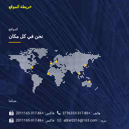
خريطة الموقع
المواقع
نحن في كل مكان
شبكتنا
هاتف : +86-317-3736333
فاكس: +86-317-2011165
بريد：
abter2016@163.com
فاكس: +86-317-2011165