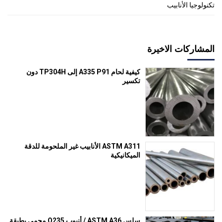
تكنولوجيا الأنابيب
المشاركات الاخيرة
كيفية لحام A335 P91 إلى TP304H دون
تكسير
ASTM A311 الأنابيب غير الملحومة للدقة
الميكانيكية
سلس ASTM A36 / أنبوب Q235 محمي بطبقة