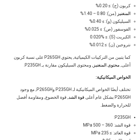
كربون (ج): ≥ 0.20%
المنغنيز
(من): 0.80 – 1.40%
السيليكون (و): ≥ 0.40%
الفوسفور (ص): ≥ 0.025%
الكبريت (S): ≥ 0.020%
نتروجين (ن): ≥ 0.012%
كما يتبين من التركيبات الكيميائية, يحتوي P265GH على نسبة كربون
أعلى,
محتوى المنغنيز
, ومحتوى السيليكون مقارنة بـ P235GH.
الخواص الميكانيكية:
تختلف أيضًا الخواص الميكانيكية لـ P235GH وP265GH, مع وجود
P265GH بشكل عام أعلى
قوة الشد
, قوة الخضوع, ومقاومة أفضل
للحرارة والضغط.
P235GH:
قوة الشد: 360 – 500 MPa
قوة العائد: ≥ 235 MPa