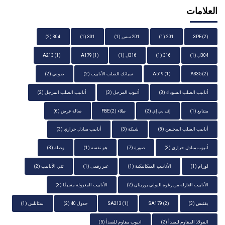
العلامات
(2)
3PE
201
(1)
201 سس
(1)
301
(1)
304
(2)
304ل
(1)
316
(1)
316ل
(1)
(1)
A179
(1)
A213
(2)
A335
(1)
A519
سبائك الصلب الأنابيب
(2)
صوتي
(2)
أنابيب الصلب السوداء
(3)
أنبوب المرجل
(3)
أنابيب الصلب المرجل
(2)
متتابع
(1)
إف بي إي
(2)
طلاء FBE
(2)
صالة عرض
(6)
أنابيب الصلب المجلفن
(8)
شبكة
(3)
أنابيب مبادل حراري
(3)
أنبوب مبادل حراري
(3)
صورة
(7)
هو نفسه
(1)
وصلة
(3)
لورام
(1)
الأنابيب الميكانيكية
(1)
غير رقمى
(1)
ثني الأنابيب
(2)
الأنابيب العازلة من رغوة البولي يوريثان
(2)
الأنابيب المعزولة مسبقًا
(3)
يقتبس
(3)
(2)
SA179
(1)
SA213
جدول 40
(2)
ستانلس
(1)
الفولاذ المقاوم للصدأ
(2)
انبوب مقاوم للصدأ
(5)