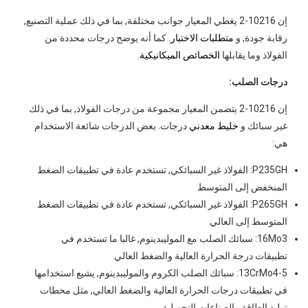
إن 10216-2 يغطي المعيار جوانب مختلفة, بما في ذلك عملية التصنيع,
رقابة جودة, و
متطلبات الاختبار
. كما أنه يوضح درجات محددة من
الفولاذ وما يقابلها
الخصائص الميكانيكية
.
درجات الصلب:
إن 10216-2 يتضمن المعيار مجموعة من درجات الفولاذ, بما في ذلك
غير سبائك و
خليط معدني
درجات. بعض الدرجات شائعة الاستخدام
هي:
P235GH: الفولاذ غير السبائكي, تستخدم عادة في تطبيقات الضغط
المنخفض إلى المتوسط
P265GH: الفولاذ غير السبائكي, تستخدم عادة في تطبيقات الضغط
المتوسط ​​إلى العالي
16Mo3: سبائك الصلب مع الموليبدينوم, غالبا ما تستخدم في
تطبيقات درجة الحرارة العالية والضغط العالي
13CrMo4-5: سبائك الصلب الكروم والموليبدينوم, يشيع استخدامها
في تطبيقات درجات الحرارة العالية والضغط العالي, مثل محطات
توليد الطاقة والصناعات التحويلية