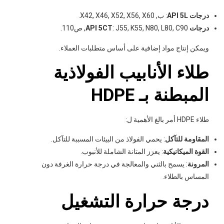
درجات API 5L
: ب, X42, X46, X52, X56, X60.
درجات API 5CT
: J55, K55, N80, L80, C90, ص110.
ويمكن إنتاج مواد إضافية على أساس متطلبات العملاء.
طلاء الأنابيب الفولاذية
المبطنة بـ HDPE
طلاء HDPE أمر بالغ الأهمية ل:
المقاومة للتآكل
: يحمي الفولاذ من البيئات المسببة للتآكل.
القوة الميكانيكية
: يعزز المتانة الشاملة للأنبوب.
المرونة
: يسمح بالثني والمعالجة في درجة حرارة الغرفة دون
المساس بالطلاء.
درجة حرارة التشغيل