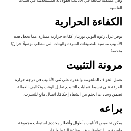
وهي مشكلة شائعة في الأنابيب الفولاذية المستخدمة في البيئات
القاسية.
الكفاءة الحرارية
يوفر عزل رغوة البولي يوريثان كفاءة حرارية ممتازة, مما يجعل هذه
الأنابيب مناسبة للتطبيقات المبردة والبيئات التي تتطلب توصيلًا حراريًا
منخفضًا.
مرونة التثبيت
تعمل الحواف الملحومة والقدرة على ثني الأنابيب في درجة حرارة
الغرفة على تبسيط عمليات التثبيت, تقليل الوقت وتكاليف العمالة.
تضمن وسادات الختم بين الشفاه إحكامًا, اتصال مانع للتسرب.
براعه
يمكن تخصيص الأنابيب بأطوال وأقطار محددة, استيعاب مجموعة
واسعة من التطبيقات في صناعة النفط والغاز.