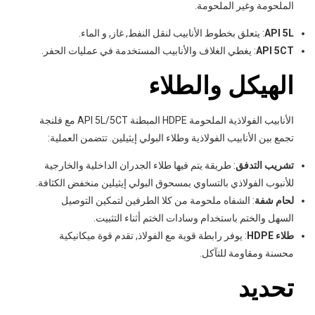
الملحومة وغير الملحومة.
API 5L
: يتعلق بخطوط الأنابيب لنقل النفط, غاز, و الماء.
API 5CT
: يغطي الغلاف والأنابيب المستخدمة في عمليات الحفر.
الهيكل والطلاء
الأنابيب الفولاذية الملحومة HDPE المبطنة API 5L/5CT مع فلنجة
تجمع بين الأنابيب الفولاذية وطلاء البولي إيثيلين. تتضمن العملية:
تشريب التدفق
: طريقة يتم فيها طلاء الجدران الداخلية والخارجية
للأنبوب الفولاذي بالتساوي بمسحوق البولي إيثيلين منخفض الكثافة.
لحام شفة
: الشفاه ملحومة من كلا الطرفين لتمكين التوصيل
السهل والختم باستخدام وسادات الختم أثناء التثبيت.
طلاء HDPE
: يوفر رابطة قوية مع الفولاذ, تقدم قوة ميكانيكية
محسنة ومقاومة للتآكل.
تحديد