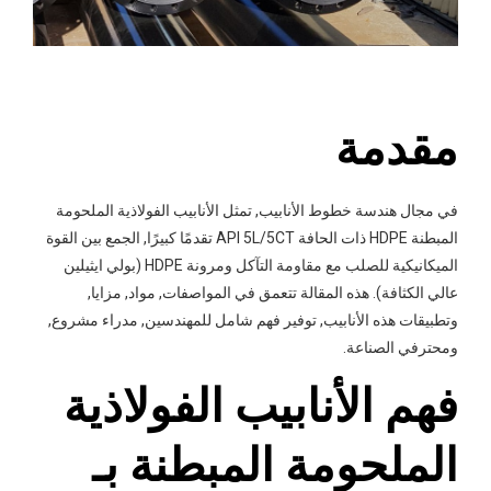
مقدمة
في مجال هندسة خطوط الأنابيب, تمثل الأنابيب الفولاذية الملحومة
المبطنة HDPE ذات الحافة API 5L/5CT تقدمًا كبيرًا, الجمع بين القوة
الميكانيكية للصلب مع مقاومة التآكل ومرونة HDPE (بولي ايثيلين
عالي الكثافة). هذه المقالة تتعمق في المواصفات, مواد, مزايا,
وتطبيقات هذه الأنابيب, توفير فهم شامل للمهندسين, مدراء مشروع,
ومحترفي الصناعة.
فهم الأنابيب الفولاذية
الملحومة المبطنة بـ