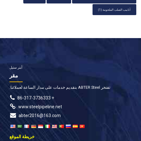
أنابيب الصلب الملحومة
(1)
أبتر ستيل
مقر
تفتخر ABTER Steel بتقديم خدمات على مدار الساعة لعملائنا.
+ 86-317-3736333
www.steelpipeline.net
abter2016@163.com
خريطة الموقع