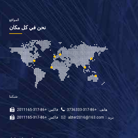
المواقع
نحن في كل مكان
شبكتنا
هاتف : +86-317-3736333
فاكس: +86-317-2011165
بريد：
abter2016@163.com
فاكس: +86-317-2011165