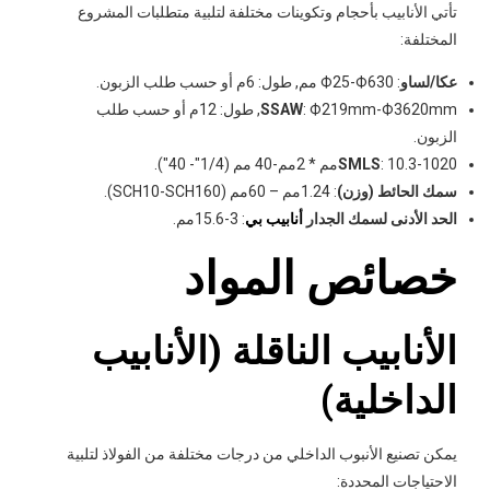
تأتي الأنابيب بأحجام وتكوينات مختلفة لتلبية متطلبات المشروع
المختلفة:
عكا/لساو
: Ф25-Ф630 مم, طول: 6م أو حسب طلب الزبون.
SSAW
: Ф219mm-Ф3620mm, طول: 12م أو حسب طلب
الزبون.
: 10.3-1020مم * 2مم-40 مم (1/4"- 40").
SMLS
سمك الحائط (وزن)
: 1.24مم – 60مم (SCH10-SCH160).
الحد الأدنى لسمك الجدار
أنابيب بي
: 3-15.6مم.
خصائص المواد
الأنابيب الناقلة (الأنابيب
الداخلية)
يمكن تصنيع الأنبوب الداخلي من درجات مختلفة من الفولاذ لتلبية
الاحتياجات المحددة: