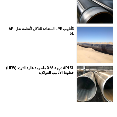
3أنابيب LPE المضادة للتآكل لأنظمة نقل API
5L
API 5L درجة X65 ملحومة عالية التردد (HFW)
خطوط الأنابيب الفولاذية