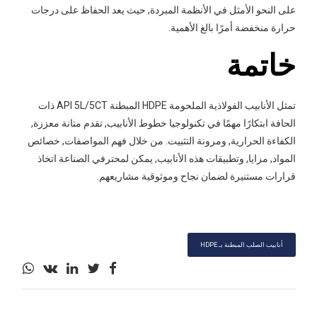
على النحو الأمثل في الأنظمة المبردة, حيث يعد الحفاظ على درجات
حرارة منخفضة أمرًا بالغ الأهمية.
خاتمة
تمثل الأنابيب الفولاذية الملحومة HDPE المبطنة API 5L/5CT ذات
الحافة ابتكارًا مهمًا في تكنولوجيا خطوط الأنابيب, تقدم متانة معززة,
الكفاءة الحرارية, ومرونة التثبيت. من خلال فهم المواصفات, خصائص
المواد, مزايا, وتطبيقات هذه الأنابيب, يمكن لمحترفي الصناعة اتخاذ
قرارات مستنيرة لضمان نجاح وموثوقية مشاريعهم.
أنابيب الصلب المبطنة بـ HDPE