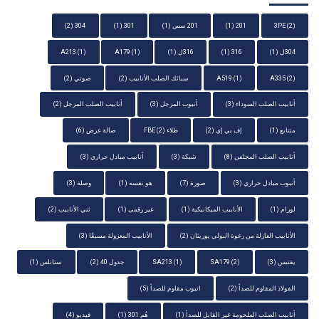
(2)
3PE
201
(1)
201 سس
(1)
301
(1)
304
(2)
304ل
(1)
316
(1)
316ل
(1)
(1)
A179
(1)
A213
(2)
A335
(1)
A519
سبائك الصلب الأنابيب
(2)
صوتي
(2)
أنابيب الصلب السوداء
(3)
أنبوب المرجل
(3)
أنابيب الصلب المرجل
(2)
متتابع
(1)
إف بي إي
(2)
طلاء FBE
(2)
صالة عرض
(6)
أنابيب الصلب المجلفن
(8)
شبكة
(3)
أنابيب مبادل حراري
(3)
أنبوب مبادل حراري
(3)
صورة
(7)
هو نفسه
(1)
وصلة
(3)
لورام
(1)
الأنابيب الميكانيكية
(1)
غير رقمى
(1)
ثني الأنابيب
(2)
الأنابيب العازلة من رغوة البولي يوريثان
(2)
الأنابيب المعزولة مسبقًا
(3)
يقتبس
(3)
(2)
SA179
(1)
SA213
جدول 40
(2)
ستانلس
(1)
الفولاذ المقاوم للصدأ
(2)
انبوب مقاوم للصدأ
(5)
أنابيب الصلب الملحومة غير القابل للصدأ
(1)
هُم 301
(1)
فيديو
(4)