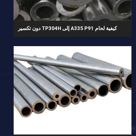
كيفية لحام A335 P91 إلى TP304H دون تكسير