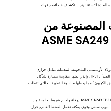
ذه المادة الاستثنائية, استكشاف خصائصه, فوائد,
ات المصنوعة من
الفولاذ المقاوم للصدأ ASME SA249
 من الفولاذ الأوستنيتي الملحومة, المحماة, مبادل حراري,
وأنابيب المكثف. إنها نسخة منخفضة الكربون من الفولاذ المقاوم للصدأ TP316, والذي يظهر مقاومة ممتازة للتآكل
“ل” في TP316L لتقف على “منخفض الكربون,” مما يجعلها مناسبة للتطبيقات التي تتطلب
تتضمن عملية تصنيع أنابيب الغلايات الفولاذية المقاومة للصدأ ASME SA249 TP316L درفلة ولحام شريط أو لوحة من
لك أنبوب سلس وقوي يمكنه تحمل الضغط العالي, حرارة