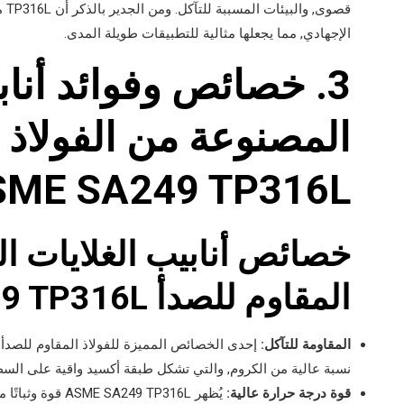
قصو
الإجهادي, مما يجعلها مثالية للتطبيقات طويلة المدى.
3. خصائص وفوائد أناب
المصنوعة من الفولاذ 
SME SA249 TP316L
خصائص أنابيب الغلايات ال
المقاوم للصدأ ASME SA249 TP316L
المقاومة للتآكل:
نسبة عالية من الكروم, والتي تشكل طبقة أكسيد واقية على السطح,
قوة درجة حرارة عالية:
يُظهر 249 TP316L