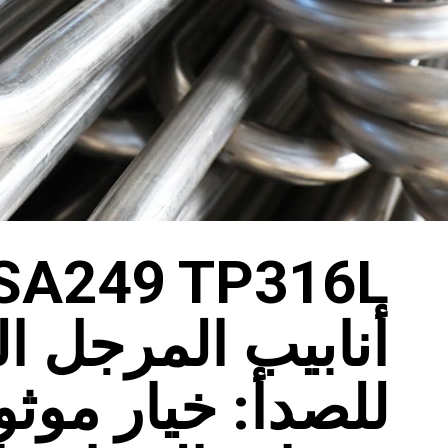
SA249 TP316L
أنابيب المرجل ال
للصدأ: خيار موث