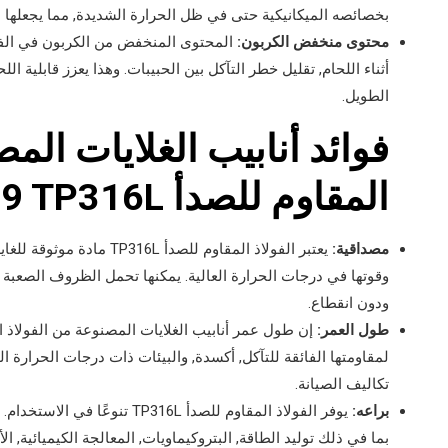
بخصائصه الميكانيكية حتى في ظل الحرارة الشديدة, مما يجعلها من
محتوى منخفض الكربون:
أثناء اللحام, تقليل خطر التآكل بين الحبيبات. وهذا يعزز قابلية ا
الطويل.
فوائد أنابيب الغلايات الم
المقاوم للصدأ ASME SA249 TP316L
مصداقية:
يعتبر الفولاذ المقاوم للصدأ
وقوتها في درجات الحرارة العالية. يمكنها تحمل الظروف الصعبة
ودون انقطاع.
طول العمر:
لمقاومتها الفائقة للتآكل, أكسدة, والبيئات ذات درجات الحرارة 
تكاليف الصيانة.
براعه:
يوفر الفولاذ المقاوم للصدأ 16L
بما في ذلك توليد الطاقة, البتروكيماويات, المعالجة الكيميائية, الأ