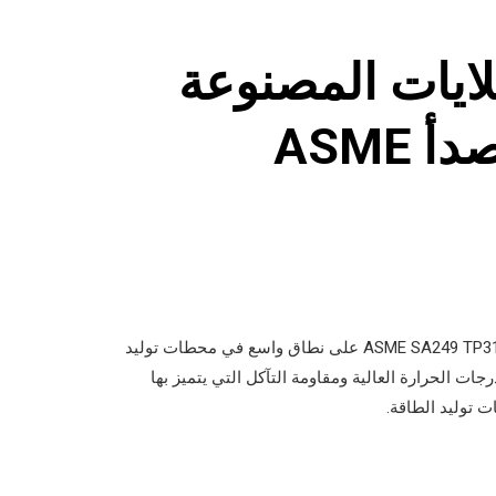
غلايات المصنوعة
من الفولاذ المقاوم للصدأ ASME
تستخدم أنابيب الغلايات المصنوعة من الفولاذ المقاوم للصدأ ASME SA249 TP316L على نطاق واسع في محطات توليد
درجات الحرارة العالية ومقاومة التآكل التي يتميز بها