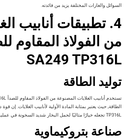
السوائل والغازات المختلفة يزيد من فائدته.
4. تطبيقات أنابيب ال
SA249 TP316L
توليد الطاقة
الطاقة, حيث يعتبر بمثابة المادة الأولية لأنابيب الغلايات. إن قوة 
TP316L تجعله خيارًا مثاليًا لحمل البخار شديد السخونة في عمليات توليد الطاقة.
صناعة بتروكيماوية