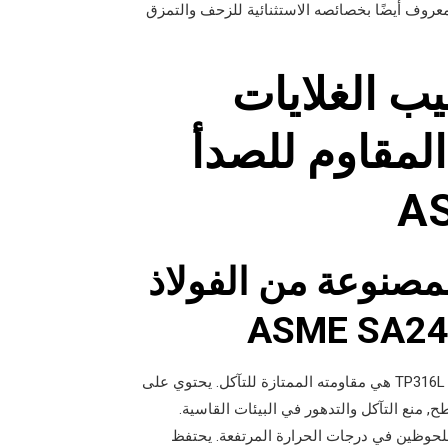
ى, والبيئات المسببة للتآكل. ومن الجدير بالذكر أن TP316L معروف أيضًا بخصائصه الاستثنائية للزحف والتمزق
يب الغلايات
المقاوم للصدأ
A
مصنوعة من الفولاذ
إحدى الخصائص المميزة للفولاذ المقاوم للصدأ TP316L هي مقاومته الممتازة للتآكل. يحتوي على
 منع التآكل والتدهور في البيئات القاسية.
ASME SA قوة وثباتًا ملحوظين في درجات الحرارة المرتفعة. يحتفظ