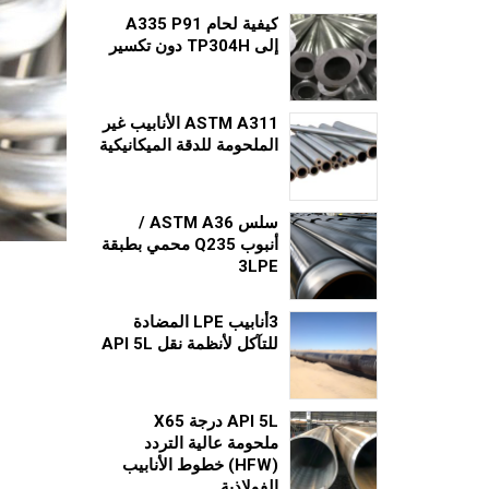
كيفية لحام A335 P91
إلى TP304H دون تكسير
ASTM A311 الأنابيب غير
الملحومة للدقة الميكانيكية
سلس ASTM A36 /
أنبوب Q235 محمي بطبقة
3LPE
3أنابيب LPE المضادة
للتآكل لأنظمة نقل API 5L
API 5L درجة X65
ملحومة عالية التردد
(HFW) خطوط الأنابيب
الفولاذية