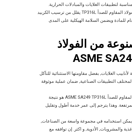
اسبة لتطبيقات الغلايات والمبادلات الحرارية.
المحتوى المنخفض من الكربون في الفولاذ المقاوم للصدأ TP316L يقلل من ترسيب الكربيد
للحام للمادة ويضمن السلامة الهيكلية على المدى
صنوعة من الفولاذ
 TP316L مادة موثوقة للغاية لأنابيب الغلايات, بفضل مقاومتها الاستثنائية للتآكل
 لمختلف التطبيقات الصناعية, ضمان عملية موثوقة
إن طول عمر أنابيب الغلايات المصنوعة من الفولاذ المقاوم للصدأ ASME SA249 TP316L هو نتيجة
المرتفعة. وهذا يترجم إلى عمر خدمة أطول وتقليل
TP3 تنوعًا في الاستخدام. يمكن استخدامه في مجموعة واسعة من الصناعات,
غذية والمشروبات, الأدوية, و اكثر. إن توافقه مع