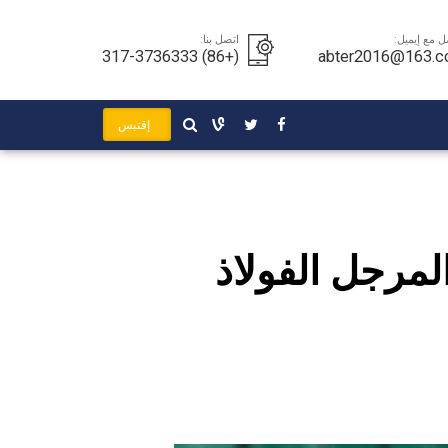
ل مع إيميل:
اتصل بنا:
(+86) 317-3736333
abter2016@163.
إقتبس
ASM أنابيب المرجل الفولاذ