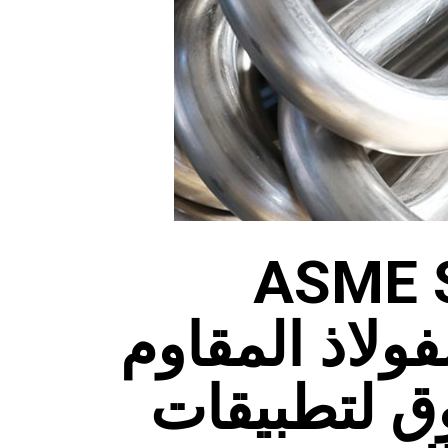
ASME 
فولاذ المقاوم
وق لتطبيقات