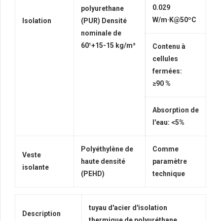
0.029
polyurethane
W/m·K@50ºC
Isolation
(PUR) Densité
nominale de
60¹
+15-15
kg/m³
Contenu à
cellules
fermées:
≥90 %
Absorption de
l'eau: <5%
Polyéthylène de
Comme
Veste
haute densité
paramètre
isolante
(PEHD)
technique
tuyau d'acier d'isolation
Description
thermique de polyuréthane