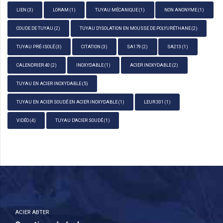
LIEN
(3)
LORAM
(1)
TUYAU MÉCANIQUE
(1)
NON ANONYME
(1)
COUDE DE TUYAU
(2)
TUYAU D'ISOLATION EN MOUSSE DE POLYURÉTHANE
(2)
TUYAU PRÉ-ISOLÉ
(3)
CITATION
(3)
SA179
(2)
SA213
(1)
CALENDRIER 40
(2)
INOXYDABLE
(1)
ACIER INOXYDABLE
(2)
TUYAU EN ACIER INOXYDABLE
(5)
TUYAU EN ACIER SOUDÉ EN ACIER INOXYDABLE
(1)
LEUR 301
(1)
VIDÉO
(4)
TUYAU D'ACIER SOUDÉ
(1)
ACIER ABTER