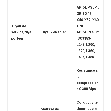
API 5L PSL-1:
GR.B X42,
X46, X52, X60,
Tuyau de
X70
service/tuyau
Tuyaux en acier
API 5L PLS-2:
porteur
ISO3183-
L245, L290,
L320, L360,
L415, L485
Résistance à
la
compression:
≥ 0.300 Mpa
Conductivité
thermique: ≤
Mousse de