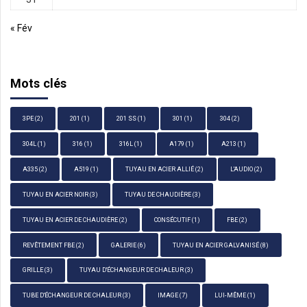
« Fév
Mots clés
3PE
(2)
201
(1)
201 SS
(1)
301
(1)
304
(2)
304L
(1)
316
(1)
316L
(1)
A179
(1)
A213
(1)
A335
(2)
A519
(1)
TUYAU EN ACIER ALLIÉ
(2)
L'AUDIO
(2)
TUYAU EN ACIER NOIR
(3)
TUYAU DE CHAUDIÈRE
(3)
TUYAU EN ACIER DE CHAUDIÈRE
(2)
CONSÉCUTIF
(1)
FBE
(2)
REVÊTEMENT FBE
(2)
GALERIE
(6)
TUYAU EN ACIER GALVANISÉ
(8)
GRILLE
(3)
TUYAU D'ÉCHANGEUR DE CHALEUR
(3)
TUBE D'ÉCHANGEUR DE CHALEUR
(3)
IMAGE
(7)
LUI-MÊME
(1)