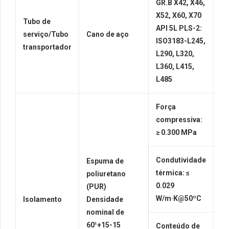
GR.B X42, X46,
X52, X60, X70
Tubo de
API 5L PLS-2:
serviço/Tubo
Cano de aço
ISO3183-L245,
transportador
L290, L320,
L360, L415,
L485
Força
compressiva:
≥ 0.300 MPa
Condutividade
Espuma de
térmica: ≤
poliuretano
0.029
(PUR)
W/m·K@50ºC
Isolamento
Densidade
nominal de
60¹
+15-15
Conteúdo de