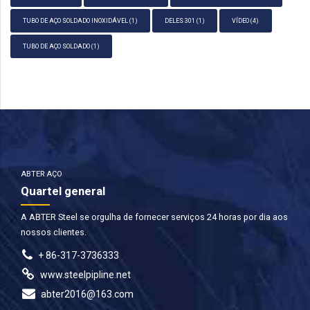
TUBO DE AÇO SOLDADO INOXIDÁVEL
(1)
DELES 301
(1)
VÍDEO
(4)
TUBO DE AÇO SOLDADO
(1)
ABTER AÇO
Quartel general
A ABTER Steel se orgulha de fornecer serviços 24 horas por dia aos
nossos clientes.
+ 86-317-3736333
www.steelpipline.net
abter2016@163.com