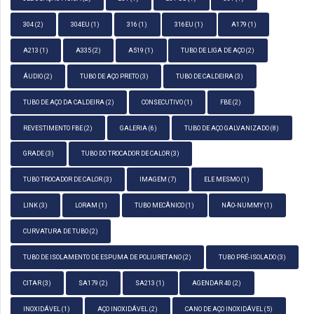
304
(2)
304EU
(1)
316
(1)
316EU
(1)
A179
(1)
A213
(1)
A335
(2)
A519
(1)
TUBO DE LIGA DE AÇO
(2)
ÁUDIO
(2)
TUBO DE AÇO PRETO
(3)
TUBO DE CALDEIRA
(3)
TUBO DE AÇO DA CALDEIRA
(2)
CONSECUTIVO
(1)
FBE
(2)
REVESTIMENTO FBE
(2)
GALERIA
(6)
TUBO DE AÇO GALVANIZADO
(8)
GRADE
(3)
TUBO DO TROCADOR DE CALOR
(3)
TUBO TROCADOR DE CALOR
(3)
IMAGEM
(7)
ELE MESMO
(1)
LINK
(3)
LORAM
(1)
TUBO MECÂNICO
(1)
NÃO-NUMMY
(1)
CURVATURA DE TUBO
(2)
TUBO DE ISOLAMENTO DE ESPUMA DE POLIURETANO
(2)
TUBO PRÉ-ISOLADO
(3)
CITAR
(3)
SA179
(2)
SA213
(1)
AGENDAR 40
(2)
INOXIDÁVEL
(1)
AÇO INOXIDÁVEL
(2)
CANO DE AÇO INOXIDÁVEL
(5)