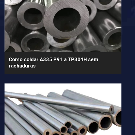
Como soldar A335 P91 a TP304H sem
rachaduras