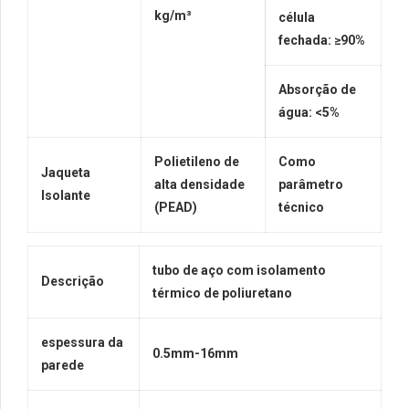
kg/m³
célula
fechada: ≥90%
Absorção de
água: <5%
Polietileno de
Como
Jaqueta
alta densidade
parâmetro
Isolante
(PEAD)
técnico
tubo de aço com isolamento
Descrição
térmico de poliuretano
espessura da
0.5mm-16mm
parede