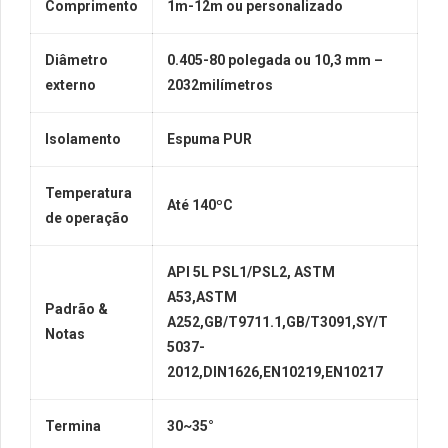
Comprimento
1m-12m ou personalizado
Diâmetro
0.405-80 polegada ou 10,3 mm –
externo
2032milímetros
Isolamento
Espuma PUR
Temperatura
Até 140ºC
de operação
API 5L PSL1/PSL2, ASTM
A53,ASTM
Padrão &
A252,GB/T9711.1,GB/T3091,SY/T
Notas
5037-
2012,DIN1626,EN10219,EN10217
Termina
30~35°