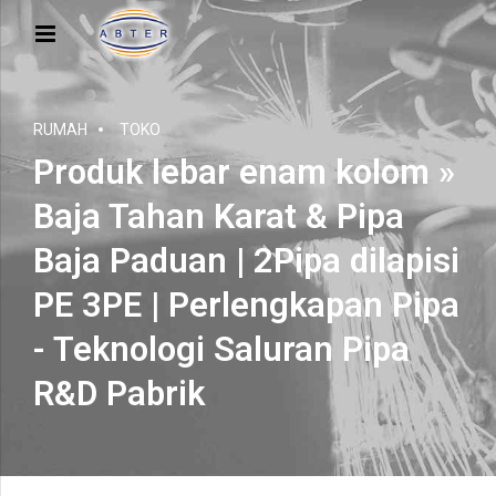
RUMAH
TOKO
Produk lebar enam kolom »
Baja Tahan Karat & Pipa
Baja Paduan | 2Pipa dilapisi
PE 3PE | Perlengkapan Pipa
- Teknologi Saluran Pipa
R&D Pabrik