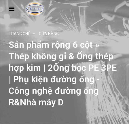
TRANG CHỦ
CỬA HÀNG
Sản phẩm rộng 6 cột »
Thép không gỉ & Ống thép
hợp kim | 2Ống bọc PE 3PE
| Phụ kiện đường ống -
Công nghệ đường ống
R&Nhà máy D