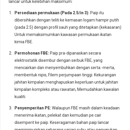
lancar untuk kelebihan maksimum:
Persediaan permukaan (Pada 2.5/in 3):
Paip itu
dibersihkan dengan teliti ke kemasan logam hampir putih
(pada 2.5) dengan profil sauh yang ditetapkan (kekasaran)
Untuk memaksimumkan kawasan permukaan ikatan
kimia FBE.
Permohonan FBE:
Paip pra-dipanaskan secara
elektrostatik disembur dengan serbuk FBE, yang
mencairkan dan menyembuhkan dengan serta -merta,
membentuk nipis, Filem perjumpaan tinggi. Kekurangan
jahitan kimpalan menghapuskan keperluan untuk jahitan
kimpalan kompleks atau rawatan, Memudahkan kawalan
kualiti.
Penyemperitan PE:
Walaupun FBE masih dalam keadaan
menerima ikatan, pelekat dan kemudian pe cair
disemperit ke paip. Keseragaman bahan paip lancar
meminimumkan sebarang variasi suhu atau penyejukan