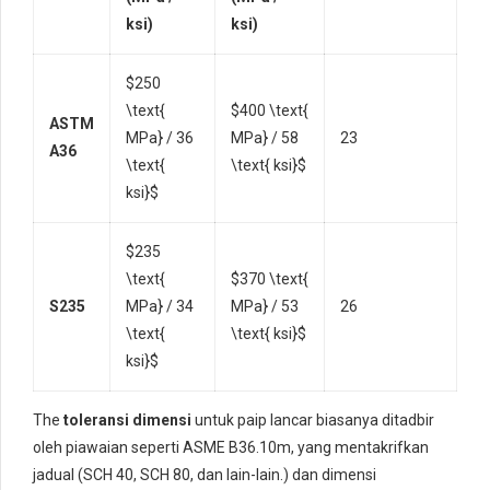
ksi)
ksi)
$250
\text{
$400 \text{
ASTM
MPa} / 36
MPa} / 58
23
A36
\text{
\text{ ksi}$
ksi}$
$235
\text{
$370 \text{
S235
MPa} / 34
MPa} / 53
26
\text{
\text{ ksi}$
ksi}$
The
toleransi dimensi
untuk paip lancar biasanya ditadbir
oleh piawaian seperti ASME B36.10m, yang mentakrifkan
jadual (SCH 40, SCH 80, dan lain-lain.) dan dimensi