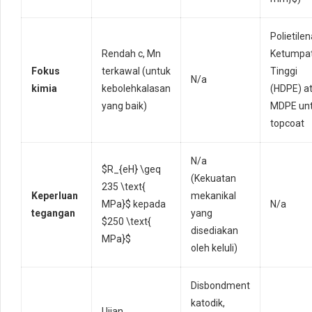
Polietilen
Rendah c, Mn
Ketumpa
Fokus
terkawal (untuk
Tinggi
N/a
kimia
kebolehkalasan
(HDPE) a
yang baik)
MDPE un
topcoat
N/a
$R_{eH} \geq
(Kekuatan
235 \text{
Keperluan
mekanikal
MPa}$
kepada
N/a
tegangan
yang
$250 \text{
disediakan
MPa}$
oleh keluli)
Disbondment
katodik,
Ujian