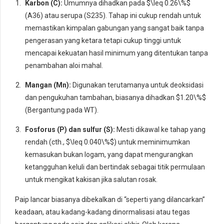
Karbon (C):
Umumnya dihadkan pada
$\leq 0.26\%$
(A36) atau serupa (S235). Tahap ini cukup rendah untuk
memastikan kimpalan gabungan yang sangat baik tanpa
pengerasan yang ketara tetapi cukup tinggi untuk
mencapai kekuatan hasil minimum yang ditentukan tanpa
penambahan aloi mahal.
Mangan (Mn):
Digunakan terutamanya untuk deoksidasi
dan pengukuhan tambahan, biasanya dihadkan
$1.20\%$
(Bergantung pada WT).
Fosforus (P) dan sulfur (S):
Mesti dikawal ke tahap yang
rendah (cth.,
$\leq 0.040\%$
) untuk meminimumkan
kemasukan bukan logam, yang dapat mengurangkan
ketangguhan keluli dan bertindak sebagai titik permulaan
untuk mengikat kakisan jika salutan rosak.
Paip lancar biasanya dibekalkan di “seperti yang dilancarkan”
keadaan, atau kadang-kadang dinormalisasi atau tegas