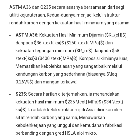
ASTM A36 dan Q235 secara asasnya bersamaan dari segi
utiliti kejuruteraan, Kedua-duanya menjadi keluli struktur
rendah karbon dengan kekuatan hasil minimum yang dijamin.
ASTM A36:
Kekuatan Hasil Minimum Dijamin (
$R_{eH}$
)
daripada
$36 \text{ ksi}$
(
$250 \text{ MPa}$
) dan
kekuatan tegangan minimum (
$R_m$
) daripada
$58
\text{ ksi}$
(
$400 \text{ MPa}$
). Komposisi kimianya luas,
Memastikan kebolehkalasan yang sangat baik melalui
kandungan karbon yang sederhana (biasanya
$\leq
0.26\%$
) dan mangan terkawal.
S235:
Secara harfiah diterjemahkan, ia menandakan
kekuatan hasil minimum
$235 \text{ MPa}$
(
$34 \text{
ksi}$
). Ia adalah keluli struktur ruji di Asia, dicirikan oleh
sifat rendah karbon yang sama, Menawarkan
kebolehkerjaan yang unggul dan kemudahan fabrikasi
berbanding dengan gred HSLA aloi mikro.