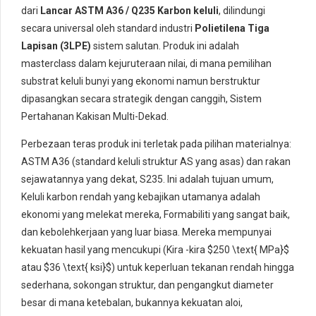
dari
Lancar ASTM A36 / Q235 Karbon keluli
, dilindungi
secara universal oleh standard industri
Polietilena Tiga
Lapisan (3LPE)
sistem salutan. Produk ini adalah
masterclass dalam kejuruteraan nilai, di mana pemilihan
substrat keluli bunyi yang ekonomi namun berstruktur
dipasangkan secara strategik dengan canggih, Sistem
Pertahanan Kakisan Multi-Dekad.
Perbezaan teras produk ini terletak pada pilihan materialnya:
ASTM A36 (standard keluli struktur AS yang asas) dan rakan
sejawatannya yang dekat, S235. Ini adalah tujuan umum,
Keluli karbon rendah yang kebajikan utamanya adalah
ekonomi yang melekat mereka, Formabiliti yang sangat baik,
dan kebolehkerjaan yang luar biasa. Mereka mempunyai
kekuatan hasil yang mencukupi (Kira -kira
$250 \text{ MPa}$
atau
$36 \text{ ksi}$
) untuk keperluan tekanan rendah hingga
sederhana, sokongan struktur, dan pengangkut diameter
besar di mana ketebalan, bukannya kekuatan aloi,