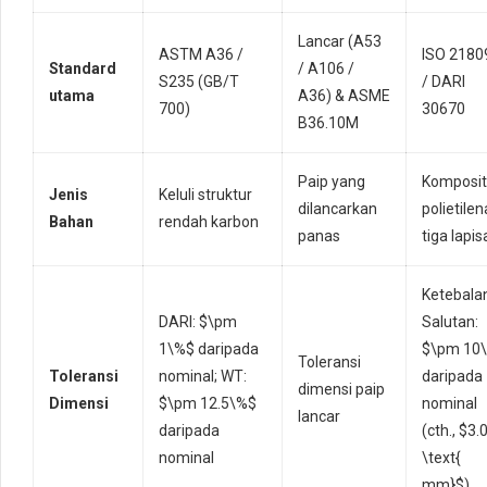
Lancar (A53
ASTM A36 /
ISO 2180
Standard
/ A106 /
S235 (GB/T
/ DARI
utama
A36) & ASME
700)
30670
B36.10M
Paip yang
Komposit
Jenis
Keluli struktur
dilancarkan
polietilen
Bahan
rendah karbon
panas
tiga lapis
Ketebala
DARI:
$\pm
Salutan:
1\%$
daripada
$\pm 10
Toleransi
Toleransi
nominal; WT:
daripada
dimensi paip
Dimensi
$\pm 12.5\%$
nominal
lancar
daripada
(cth.,
$3.
nominal
\text{
mm}$
)