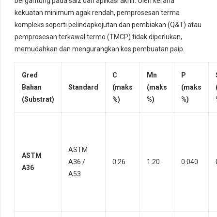
bergantung pada saiz dan aplikasi akhir. Oleh kerana
kekuatan minimum agak rendah, pemprosesan terma
kompleks seperti pelindapkejutan dan pembiakan (Q&T) atau
pemprosesan terkawal termo (TMCP) tidak diperlukan,
memudahkan dan mengurangkan kos pembuatan paip.
Gred
C
Mn
P
Bahan
Standard
(maks
(maks
(maks
(Substrat)
%)
%)
%)
ASTM
ASTM
A36 /
0.26
1.20
0.040
A36
A53