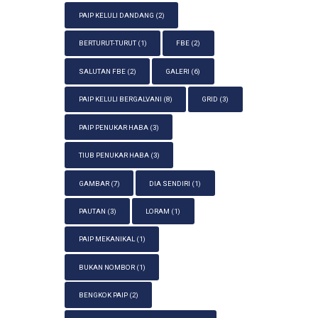
PAIP KELULI DANDANG
(2)
BERTURUT-TURUT
(1)
FBE
(2)
SALUTAN FBE
(2)
GALERI
(6)
PAIP KELULI BERGALVANI
(8)
GRID
(3)
PAIP PENUKAR HABA
(3)
TIUB PENUKAR HABA
(3)
GAMBAR
(7)
DIA SENDIRI
(1)
PAUTAN
(3)
LORAM
(1)
PAIP MEKANIKAL
(1)
BUKAN NOMBOR
(1)
BENGKOK PAIP
(2)