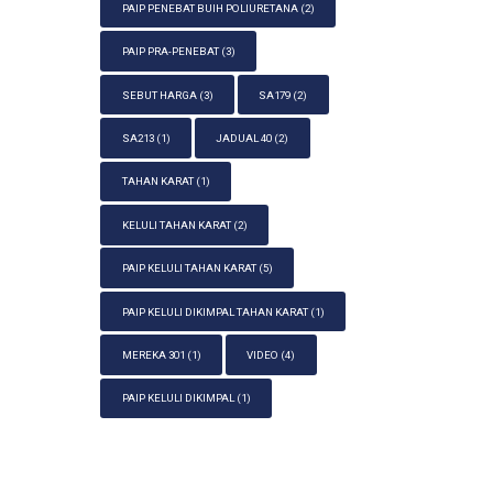
PAIP PENEBAT BUIH POLIURETANA
(2)
PAIP PRA-PENEBAT
(3)
SEBUT HARGA
(3)
SA179
(2)
SA213
(1)
JADUAL 40
(2)
TAHAN KARAT
(1)
KELULI TAHAN KARAT
(2)
PAIP KELULI TAHAN KARAT
(5)
PAIP KELULI DIKIMPAL TAHAN KARAT
(1)
MEREKA 301
(1)
VIDEO
(4)
PAIP KELULI DIKIMPAL
(1)