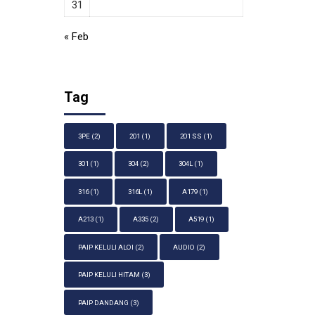
31
« Feb
Tag
3PE
(2)
201
(1)
201 SS
(1)
301
(1)
304
(2)
304L
(1)
316
(1)
316L
(1)
A179
(1)
A213
(1)
A335
(2)
A519
(1)
PAIP KELULI ALOI
(2)
AUDIO
(2)
PAIP KELULI HITAM
(3)
PAIP DANDANG
(3)