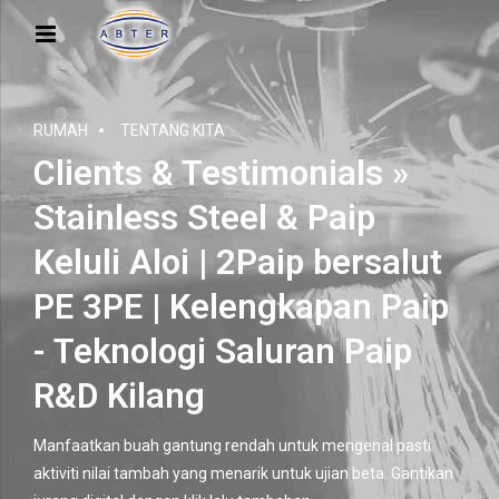
RUMAH
TENTANG KITA
Clients
&
Testimonials »
Stainless Steel
& Paip
Keluli Aloi | 2Paip bersalut
PE 3PE | Kelengkapan Paip
- Teknologi Saluran Paip
R&D Kilang
Manfaatkan buah gantung rendah untuk mengenal pasti
aktiviti nilai tambah yang menarik untuk ujian beta. Gantikan