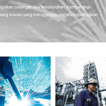
njutkan cadangan nilai keseluruhan. Kembangkan
entang inovasi yang mengganggu melalui kepelbagaian
RY
LABORATORY
MATERIALS
LABORATORY
MATERIALS
METAL
w Delhi development
Day in London