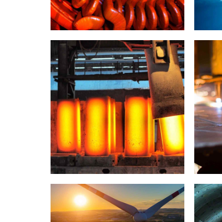
INDUSTRY
LABORATORY
Paris example