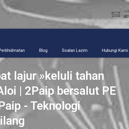
HUB
ab
Perkhidmatan
Blog
Soalan Lazim
Hubungi Kami
t lajur »keluli tahan
Aloi | 2Paip bersalut PE
Paip - Teknologi
ilang