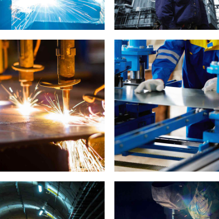
INDUSTRY
MATERIALS
LABORATORY
MATERIALS
VI
Prague gallery
Munich video showcas