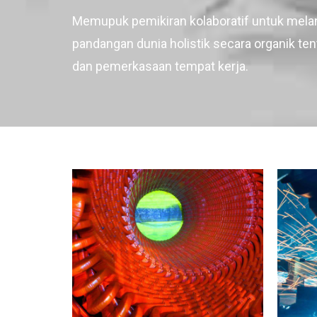
Memupuk pemikiran kolaboratif untuk mela
pandangan dunia holistik secara organik t
dan pemerkasaan tempat kerja.
INDUSTRY
LABORATORY
INDUST
Doha structure
Ne