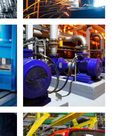
DEO
LABORATORY
MATERIALS
e
Moscow life