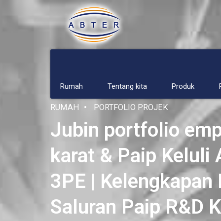
Rumah
Tentang kita
Produk
RUMAH
PORTFOLIO PROJEK
Jubin portfolio empa
karat & Paip Keluli 
3PE | Kelengkapan 
Saluran Paip R&D K