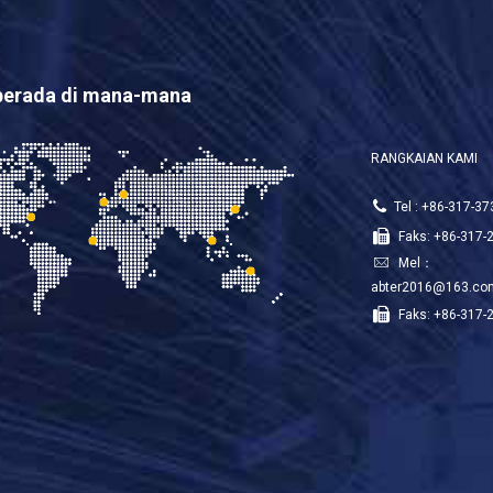
berada di mana-mana
RANGKAIAN KAMI
Tel : +86-317-3
Faks: +86-317-
Mel：
abter2016@163.co
Faks: +86-317-