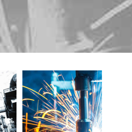
LURGY
LABORATORY
MATERIALS
Capetown showcase