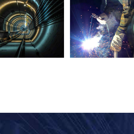
INDUSTRY
LABORATORY
AUDIO
MATERIALS
Capturing Manila
Sounds of New York