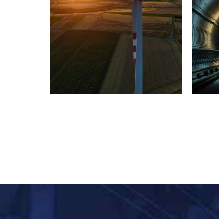
INDUSTRY
LABORATORY
Bejing style