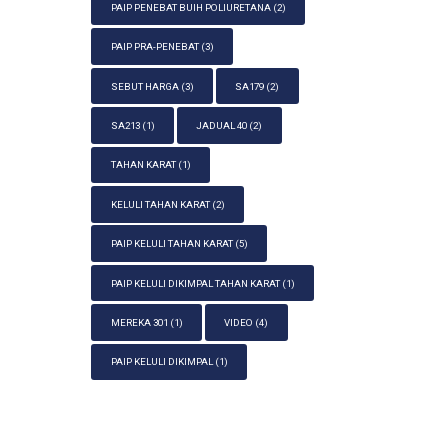
PAIP PENEBAT BUIH POLIURETANA
(2)
PAIP PRA-PENEBAT
(3)
SEBUT HARGA
(3)
SA179
(2)
SA213
(1)
JADUAL 40
(2)
TAHAN KARAT
(1)
KELULI TAHAN KARAT
(2)
PAIP KELULI TAHAN KARAT
(5)
PAIP KELULI DIKIMPAL TAHAN KARAT
(1)
MEREKA 301
(1)
VIDEO
(4)
PAIP KELULI DIKIMPAL
(1)