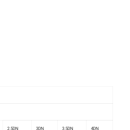
2.5DN
3DN
3.5DN
4DN