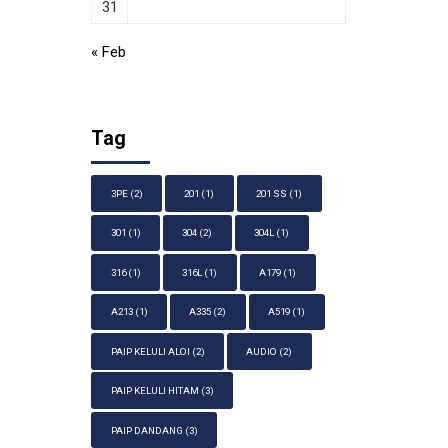
31
« Feb
Tag
3PE
(2)
201
(1)
201 SS
(1)
301
(1)
304
(2)
304L
(1)
316
(1)
316L
(1)
A179
(1)
A213
(1)
A335
(2)
A519
(1)
PAIP KELULI ALOI
(2)
AUDIO
(2)
PAIP KELULI HITAM
(3)
PAIP DANDANG
(3)