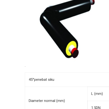
.
45°penebat siku
L (mm)
Diameter normal (mm)
1.5DN