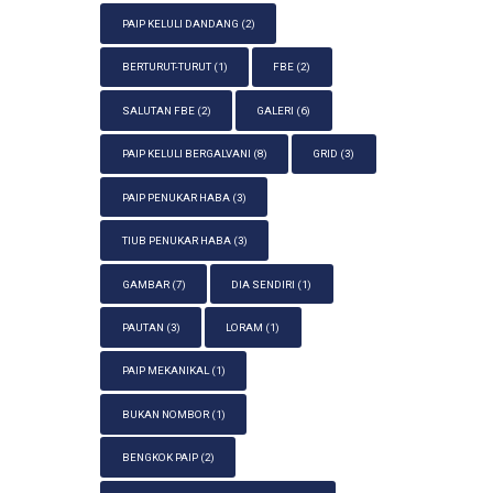
PAIP KELULI DANDANG
(2)
BERTURUT-TURUT
(1)
FBE
(2)
SALUTAN FBE
(2)
GALERI
(6)
PAIP KELULI BERGALVANI
(8)
GRID
(3)
PAIP PENUKAR HABA
(3)
TIUB PENUKAR HABA
(3)
GAMBAR
(7)
DIA SENDIRI
(1)
PAUTAN
(3)
LORAM
(1)
PAIP MEKANIKAL
(1)
BUKAN NOMBOR
(1)
BENGKOK PAIP
(2)