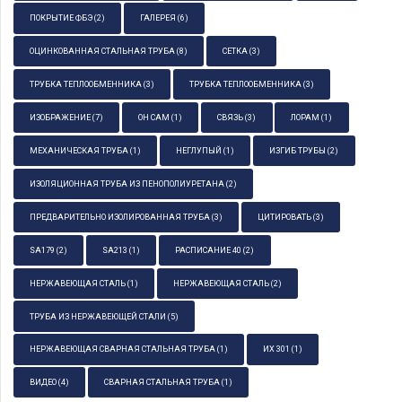
ПОКРЫТИЕ ФБЭ
(2)
ГАЛЕРЕЯ
(6)
ОЦИНКОВАННАЯ СТАЛЬНАЯ ТРУБА
(8)
СЕТКА
(3)
ТРУБКА ТЕПЛООБМЕННИКА
(3)
ТРУБКА ТЕПЛООБМЕННИКА
(3)
ИЗОБРАЖЕНИЕ
(7)
ОН САМ
(1)
СВЯЗЬ
(3)
ЛОРАМ
(1)
МЕХАНИЧЕСКАЯ ТРУБА
(1)
НЕГЛУПЫЙ
(1)
ИЗГИБ ТРУБЫ
(2)
ИЗОЛЯЦИОННАЯ ТРУБА ИЗ ПЕНОПОЛИУРЕТАНА
(2)
ПРЕДВАРИТЕЛЬНО ИЗОЛИРОВАННАЯ ТРУБА
(3)
ЦИТИРОВАТЬ
(3)
SA179
(2)
SA213
(1)
РАСПИСАНИЕ 40
(2)
НЕРЖАВЕЮЩАЯ СТАЛЬ
(1)
НЕРЖАВЕЮЩАЯ СТАЛЬ
(2)
ТРУБА ИЗ НЕРЖАВЕЮЩЕЙ СТАЛИ
(5)
НЕРЖАВЕЮЩАЯ СВАРНАЯ СТАЛЬНАЯ ТРУБА
(1)
ИХ 301
(1)
ВИДЕО
(4)
СВАРНАЯ СТАЛЬНАЯ ТРУБА
(1)