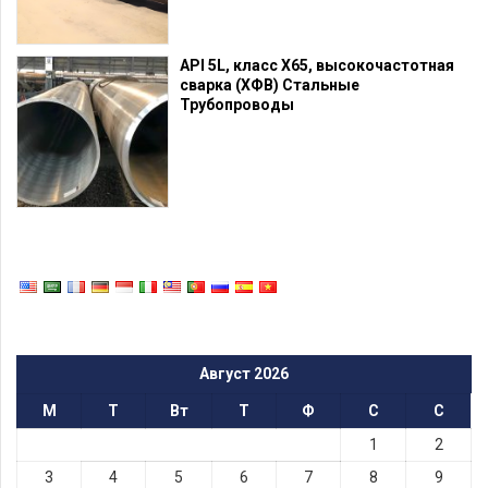
API 5L, класс X65, высокочастотная
сварка (ХФВ) Стальные
Трубопроводы
Август 2026
М
Т
Вт
Т
Ф
С
С
1
2
3
4
5
6
7
8
9